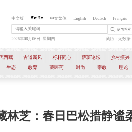
中文版
中文繁体
English
Deutsch
Français
2026年08月06日 星期四
藏历：无数据..
代西藏
古道新风
籽籽同心
萨班论坛
乡村振兴
生态
教育
藏医药
时尚
宗教
理论
藏林芝：春日巴松措静谧