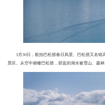
3月30日，航拍巴松措春日风景。巴松措又名错高
景区。从空中俯瞰巴松措，碧蓝的湖水被雪山、森林