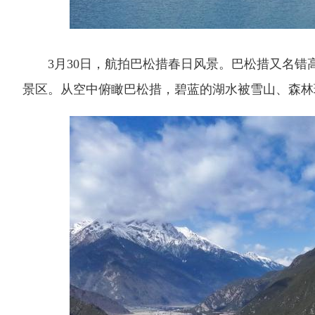
3月30日，航拍巴松措春日风景。巴松措又名错高
景区。从空中俯瞰巴松措，碧蓝的湖水被雪山、森林