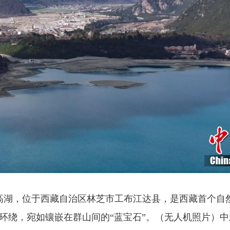
湖，位于西藏自治区林芝市工布江达县，是西藏首个自然
环绕，宛如镶嵌在群山间的“蓝宝石”。（无人机照片）
中