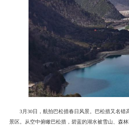
3月30日，航拍巴松措春日风景。巴松措又名错高
景区。从空中俯瞰巴松措，碧蓝的湖水被雪山、森林