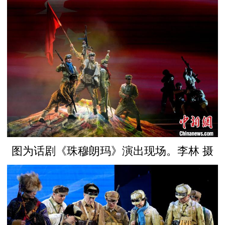
图为话剧《珠穆朗玛》演出现场。李林 摄