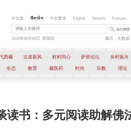
中文版
中文繁体
English
Deutsch
Français
2026年08月06日 星期四
藏历：无数据..
代西藏
古道新风
籽籽同心
萨班论坛
乡村振兴
生态
教育
藏医药
时尚
宗教
理论
谈读书：多元阅读助解佛