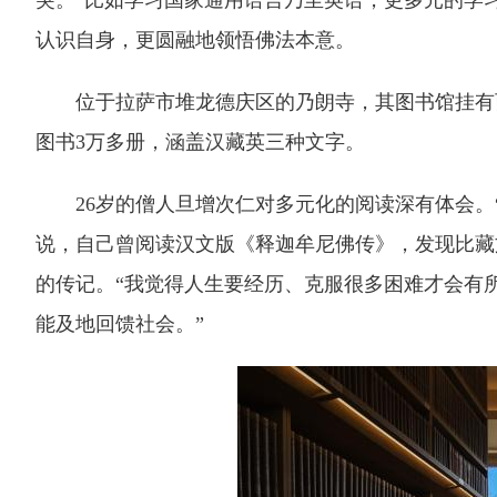
突。“比如学习国家通用语言乃至英语，更多元的学
认识自身，更圆融地领悟佛法本意。
位于拉萨市堆龙德庆区的乃朗寺，其图书馆挂有西
图书3万多册，涵盖汉藏英三种文字。
26岁的僧人旦增次仁对多元化的阅读深有体会。“
说，自己曾阅读汉文版《释迦牟尼佛传》，发现比藏
的传记。“我觉得人生要经历、克服很多困难才会有
能及地回馈社会。”