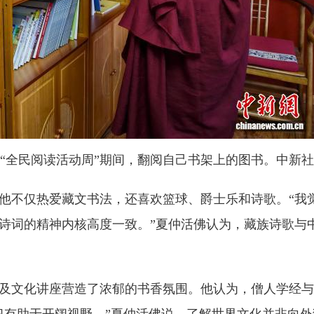
“全民阅读活动周”期间，翻阅自己书架上的图书。中新社
不仅热爱藏文书法，还喜欢篮球、爵士乐和诗歌。“我
诗词的精神内核高度一致。”夏仲活佛认为，藏族诗歌与
文化讲座营造了浓郁的书香氛围。他认为，僧人学经与