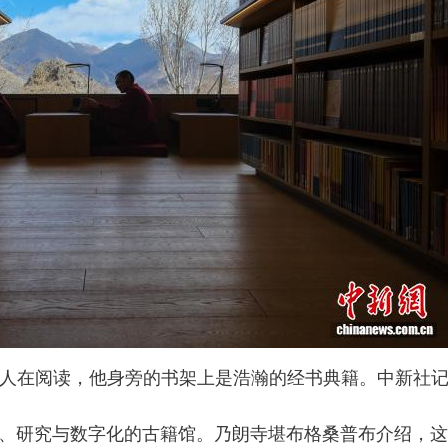
僧人在阅读，他身旁的书架上是浩瀚的经书典籍。中新社记者
研究与数字化的古籍馆。乃朗寺堪布格桑普布介绍，这