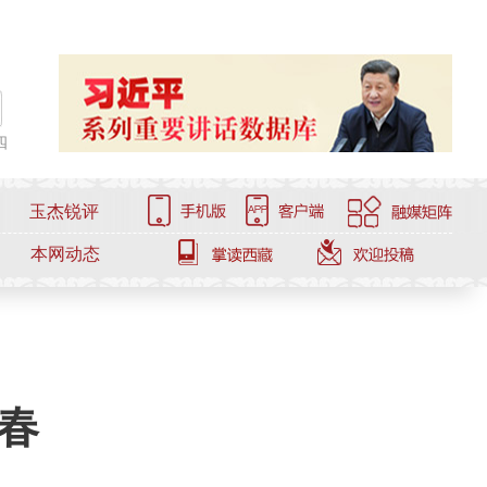
四
玉杰锐评
本网动态
春