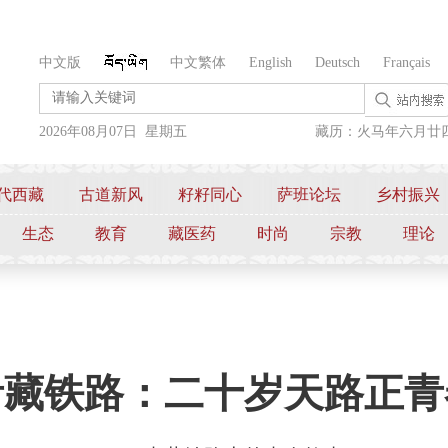
中文版
中文繁体
English
Deutsch
Français
2026年08月07日 星期五
藏历：火马年六月廿
代西藏
古道新风
籽籽同心
萨班论坛
乡村振兴
生态
教育
藏医药
时尚
宗教
理论
青藏铁路：二十岁天路正青