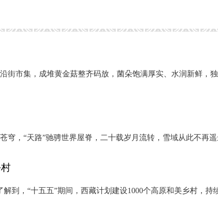
沿街市集，成堆黄金菇整齐码放，菌朵饱满厚实、水润新鲜，独
高原苍穹，“天路”驰骋世界屋脊，二十载岁月流转，雪域从此不再
乡村
解到，“十五五”期间，西藏计划建设1000个高原和美乡村，