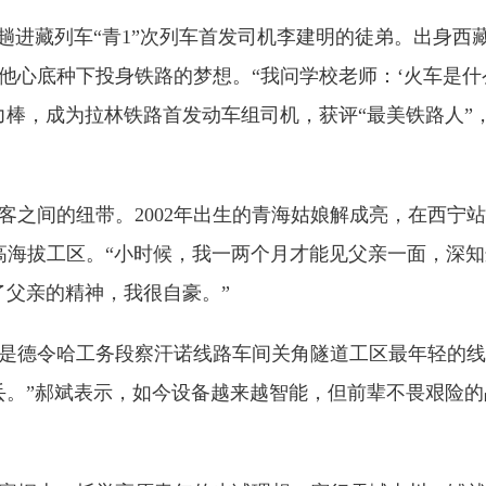
进藏列车“青1”次列车首发司机李建明的徒弟。出身西
他心底种下投身铁路的梦想。“我问学校老师：‘火车是什
力棒，成为拉林铁路首发动车组司机，获评“最美铁路人”
间的纽带。2002年出生的青海姑娘解成亮，在西宁站
高海拔工区。“小时候，我一两个月才能见父亲一面，深知
了父亲的精神，我很自豪。”
是德令哈工务段察汗诺线路车间关角隧道工区最年轻的线
丢。”郝斌表示，如今设备越来越智能，但前辈不畏艰险