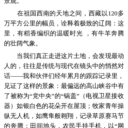
景观。
在祖国西南的天地之间，西藏以120多
万平方公里的幅员，诠释着极致的辽阔：这
里，有稻香编织的温暖时光 ，有牛羊奔腾
的壮阔气象。
当我们真正走进这片土地，会发现最动
人的，往往是传统与现代在镜头中的悄然对
话——我和伙伴们经年累月的跟踪记录里，
见证了这样的景象：最偏远的高山峡谷中有
了被称为“党中央”的“锅盖”（电视卫星接收
器）如银白色的花朵开在屋顶；牧家青年操
纵无人机，如鹰隼般翱翔，记录草原赛马节
的奔腾；田间地头，农民手持手机，以“网