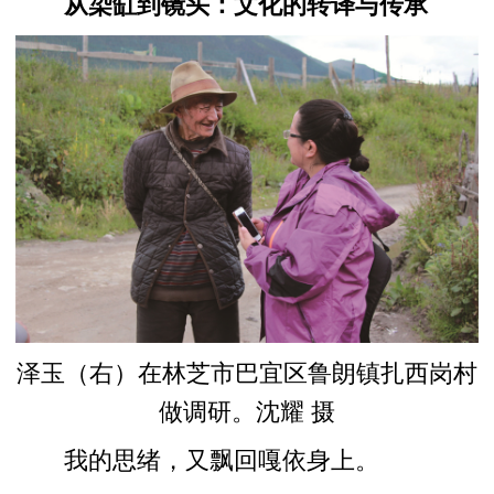
从染缸到镜头：文化的转译与传承
泽玉（右）在林芝市巴宜区鲁朗镇扎西岗村
做调研。沈耀 摄
我的思绪，又飘回嘎依身上。