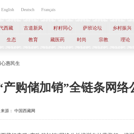
English
Deutsch
Français
代西藏
古道新风
籽籽同心
萨班论坛
乡村振兴
生态
教育
藏医药
时尚
宗教
理论
同心惠民生
“产购储加销”全链条网
来源： 中国西藏网