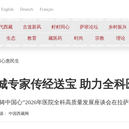
English
Deutsch
Français
代西藏
古道新风
籽籽同心
萨班论坛
乡村振兴
生态
教育
藏医药
时尚
宗教
理论
同心惠民生
城专家传经送宝 助力全
共铸中国心”2026年医院全科高质量发展座谈会在拉
源： 中国西藏网