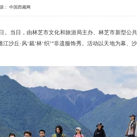
源： 中国西藏网
日
。
当日，
由林芝市文化和旅游局主办
、
林芝市新型公
雅江沙丘·风
‘
裁
’
林
‘
织
’”
非遗服饰秀。活动以天地为幕、