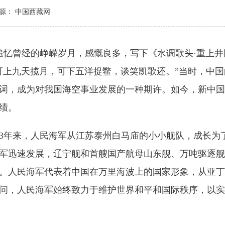
源： 中国西藏网
追忆曾经的峥嵘岁月，感慨良多，写下《水调歌头·重上
可上九天揽月，可下五洋捉鳖，谈笑凯歌还。”当时，中
词，成为对我国海空事业发展的一种期许。如今，新中国
绩。
73年来，人民海军从江苏泰州白马庙的小小舰队，成长为
军迅速发展，辽宁舰和首艘国产航母山东舰、万吨驱逐舰
。人民海军代表着中国在万里海波上的国家形象，从亚丁
问，人民海军始终致力于维护世界和平和国际秩序，以实