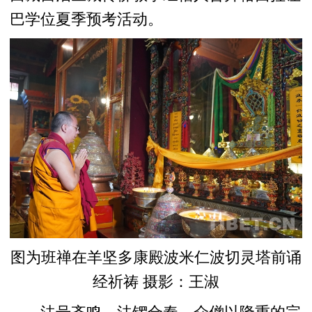
巴学位夏季预考活动。
图为班禅在羊坚多康殿波米仁波切灵塔前诵
经祈祷 摄影：王淑