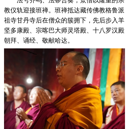
法号齐鸣、法锣合奏，众僧以隆重的宗
教仪轨迎接班禅。班禅抵达藏传佛教格鲁派
祖寺甘丹寺后在僧众的簇拥下，先后步入羊
坚多康殿、宗喀巴大师灵塔殿、十八罗汉殿
朝拜、诵经、敬献哈达。