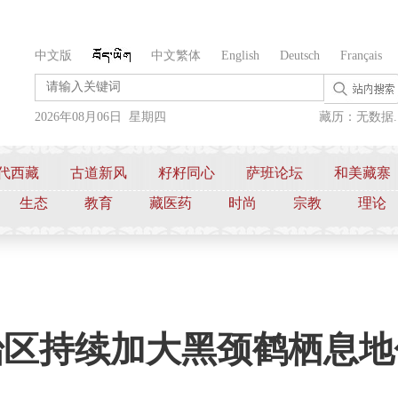
中文版
中文繁体
English
Deutsch
Français
2026年08月06日 星期四
藏历：无数据..
代西藏
古道新风
籽籽同心
萨班论坛
和美藏寨
生态
教育
藏医药
时尚
宗教
理论
治区持续加大黑颈鹤栖息地