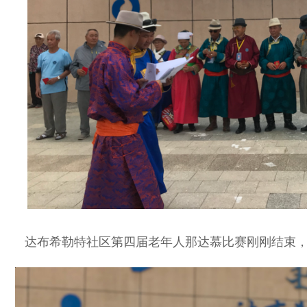
达布希勒特社区第四届老年人那达慕比赛刚刚结束，