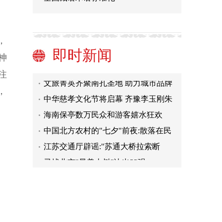
王昆峰摄影展亮相恭王府 揭秘微距镜
头下的牡丹
敦煌石窟文献里的七夕:穿针乞巧 对月
祈良缘
古代借贷那些事儿
，
这可能是最浪漫的七夕爱情故事
即时新闻
神
文旅菁英齐聚南孔圣地 助力城市品牌
注
打造
中华慈孝文化节将启幕 齐豫李玉刚朱
，
哲琴受聘文化大使
海南保亭数万民众和游客嬉水狂欢
度"七夕"
中国北方农村的"七夕"前夜:散落在民
间的浪漫气息
江苏交通厅辟谣:"苏通大桥拉索断
裂"为不实消息
寻找北京"最美古树"决出32强
王昆峰摄影展亮相恭王府 揭秘微距镜
头下的牡丹
敦煌石窟文献里的七夕:穿针乞巧 对月
祈良缘
古代借贷那些事儿
这可能是最浪漫的七夕爱情故事