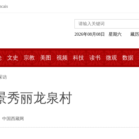
ncais
2026年08月08日 星期六
藏历
论
文史
宗教
美图
视频
科技
读书
微观
数据
采访
景秀丽龙泉村
 中国西藏网