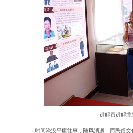
讲解员讲解龙
时间淹没平庸往事，随风消逝。而民俗文