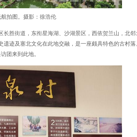
光航拍图。摄影：徐浩伦
区长胜街道，东衔星海湖、沙湖景区，西依贺兰山，北邻
史遗迹及塞北文化在此地交融，是一座颇具特色的古村落
采访团来到此地。