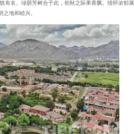
南犹有名。绿荫芳树合于此，初秋之际果香飘。情怀浓郁
明之地和睦兴。