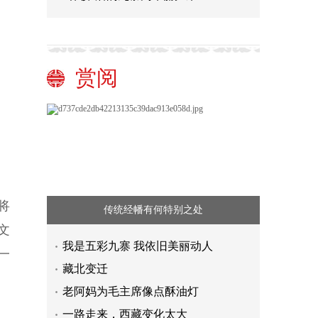
赏阅
将
传统经幡有何特别之处
文
我是五彩九寨 我依旧美丽动人
一
藏北变迁
老阿妈为毛主席像点酥油灯
一路走来，西藏变化太大