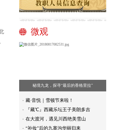
微观
北
。
秘境九龙，探寻“最后的香格里拉”
藏·音悦｜雪顿节来啦！
『藏℃』西藏乐坛王子美朗多吉
在大渡河，遇见川西绝美雪山
“补妆”后的九寨沟华丽归来