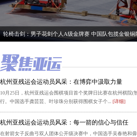
轮椅击剑：男子花剑个人A级金牌赛 中国队包揽金银铜
杭州亚残运会运动员风采：在博弈中汲取力量
10月25日，杭州亚残运会围棋项目首个奖牌日比赛在杭州棋院(
行。中国选手龚芸芸、叶珍珠分别获得围棋女子个...
[详细]
杭州亚残运会运动员风采：每一箭的信心与信任
在射箭女子反曲弓双人团体公开级决赛中，中国选手吴春艳和毋