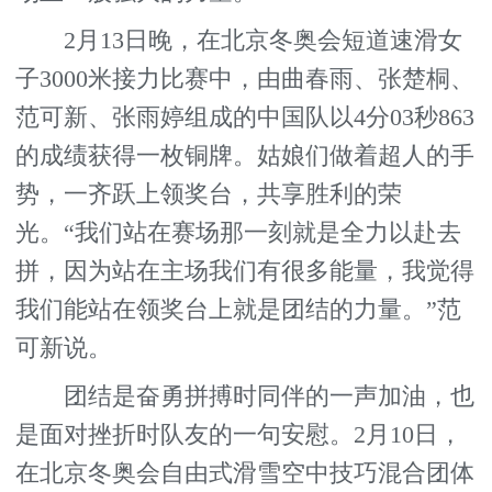
2月13日晚，在北京冬奥会短道速滑女
子3000米接力比赛中，由曲春雨、张楚桐、
范可新、张雨婷组成的中国队以4分03秒863
的成绩获得一枚铜牌。姑娘们做着超人的手
势，一齐跃上领奖台，共享胜利的荣
光。“我们站在赛场那一刻就是全力以赴去
拼，因为站在主场我们有很多能量，我觉得
我们能站在领奖台上就是团结的力量。”范
可新说。
团结是奋勇拼搏时同伴的一声加油，也
是面对挫折时队友的一句安慰。2月10日，
在北京冬奥会自由式滑雪空中技巧混合团体