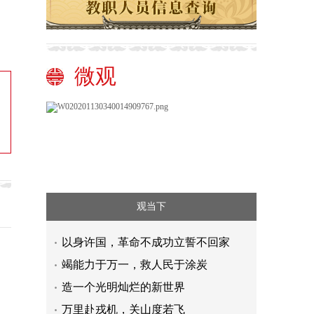
微观
观当下
以身许国，革命不成功立誓不回家
竭能力于万一，救人民于涂炭
造一个光明灿烂的新世界
万里赴戎机，关山度若飞