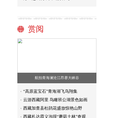
赏阅
航拍青海澜沧江昂赛大峡谷
“高原蓝宝石”青海湖飞鸟翔集
云游西藏阿里 鸟瞰班公湖景色如画
西藏加查县杜鹃花盛放惊艳山野
西藏札达霞义沟现“蘑菇土林”奇观