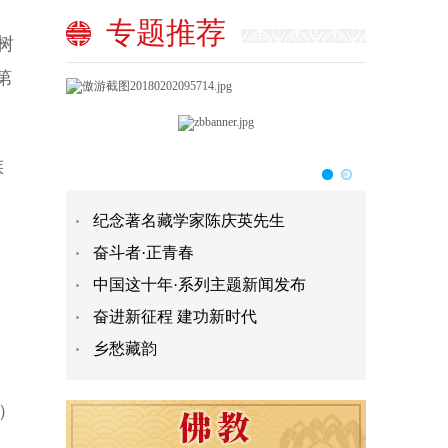
专题推荐
树
第
族
纪念著名藏学家陈庆英先生
奋斗者·正青春
中国这十年·系列主题新闻发布
奋进新征程 建功新时代
乡愁藏韵
）