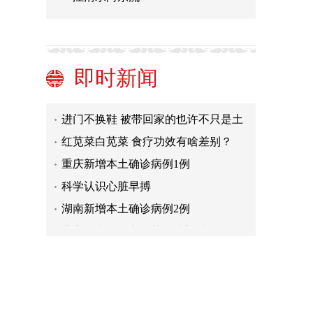
天津：修缮保护革命文化资源 打造红
色教育主题路线
立夏为什么要称重？不为监督减肥，
是为……
醒醒吧，“白芸豆”没法帮你“嗨吃”不
即时新闻
胖
居家办公效率低下怎么办？
进门不换鞋 被带回家的也许不只是土
红苋菜白苋菜 食疗功效有啥差别？
重庆新增本土确诊病例1例
科学认识心脏早搏
湖南新增本土确诊病例2例
业主在小区停车区装篮球架被拆 起诉
物业赔偿11.9元败诉
天津：修缮保护革命文化资源 打造红
色教育主题路线
立夏为什么要称重？不为监督减肥，
是为……
醒醒吧，“白芸豆”没法帮你“嗨吃”不
胖
居家办公效率低下怎么办？