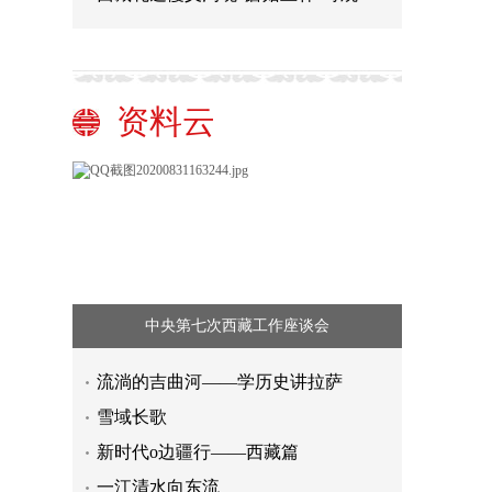
资料云
中央第七次西藏工作座谈会
流淌的吉曲河——学历史讲拉萨
雪域长歌
新时代o边疆行——西藏篇
一江清水向东流