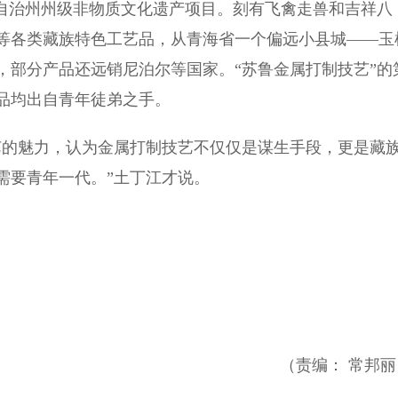
自治州州级非物质文化遗产项目。刻有飞禽走兽和吉祥八
等各类藏族特色工艺品，从青海省一个偏远小县城——玉
，部分产品还远销尼泊尔等国家。“苏鲁金属打制技艺”的
品均出自青年徒弟之手。
的魅力，认为金属打制技艺不仅仅是谋生手段，更是藏
需要青年一代。”土丁江才说。
（责编： 常邦丽