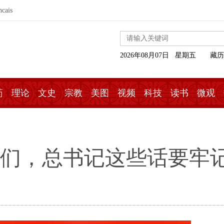
ncais
2026年08月07日 星期五
藏历
药
理论
文史
宗教
美图
视频
科技
读书
微观
团员们，总书记这些话要牢