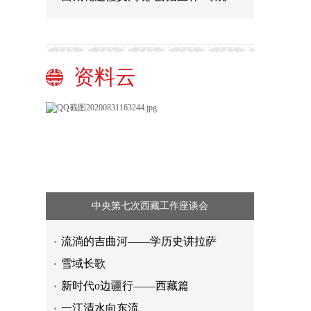
资料云
中央第七次西藏工作座谈会
流淌的吉曲河——学历史讲拉萨
雪域长歌
新时代o边疆行——西藏篇
一江清水向东流