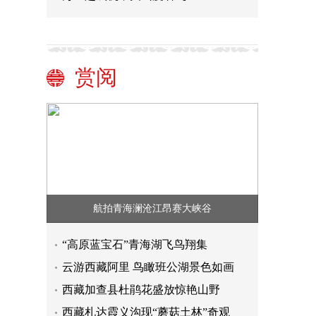
赏阅
航拍青海澜沧江昂赛大峡谷
“高原蓝宝石”青海湖飞鸟翔集
云游西藏阿里 鸟瞰班公湖景色如画
西藏加查县杜鹃花盛放惊艳山野
西藏札达霞义沟现“蘑菇土林”奇观