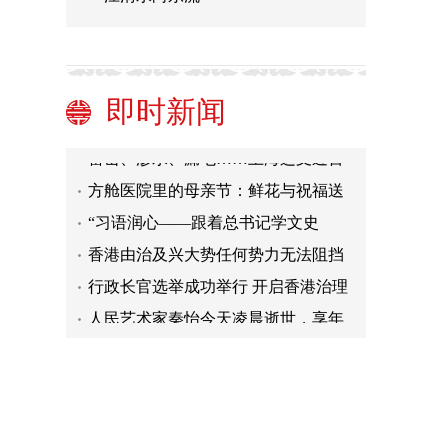
不负时代 不负韶华 不负党和人民殷切
期望——写在中国共产主义青年团成
赢得更加伟大的胜利和荣光
立一百周年之际
近镜头｜“无论我走到哪里，永远是黄
土地的儿子”
时政微周刊丨总书记的一周（5月2日
即时新闻
—5月8日）
雷击、渗水、漏电……上海这支近百
人的团队专盯方舱医院安全隐患
方舱医院里的母亲节：鲜花与祝福送
给每一个妈妈
“习语润心——跟着总书记学文史
哲”云宣讲活动启动
香港由治及兴大势任何势力无法阻挡
行政长官选举成功举行 开启香港治理
新篇章
人民艺术家秦怡今天凌晨逝世，享年
一百岁
不负时代 不负韶华 不负党和人民殷切
期望——写在中国共产主义青年团成
赢得更加伟大的胜利和荣光
立一百周年之际
近镜头｜“无论我走到哪里，永远是黄
土地的儿子”
时政微周刊丨总书记的一周（5月2日