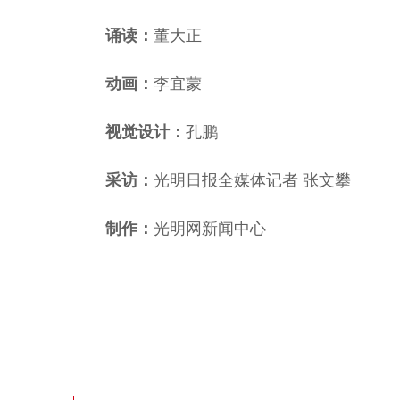
诵读：
董大正
动画：
李宜蒙
视觉设计：
孔鹏
采访：
光明日报全媒体记者 张文攀
制作：
光明网新闻中心