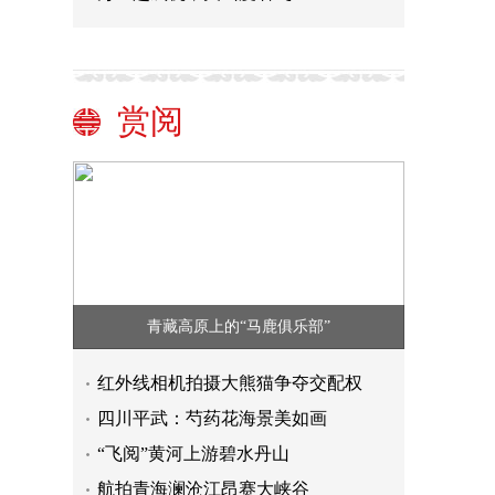
赏阅
青藏高原上的“马鹿俱乐部”
红外线相机拍摄大熊猫争夺交配权
四川平武：芍药花海景美如画
“飞阅”黄河上游碧水丹山
航拍青海澜沧江昂赛大峡谷