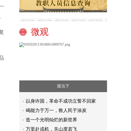
一
。
微观
复
品
观当下
以身许国，革命不成功立誓不回家
竭能力于万一，救人民于涂炭
造一个光明灿烂的新世界
万里赴戎机，关山度若飞