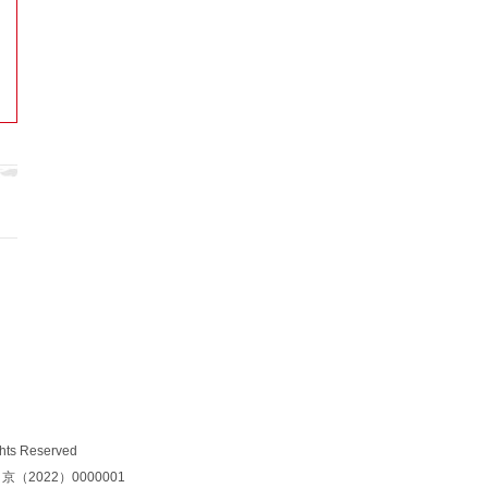
电气化铁路发展历程
福建漳州“小木偶”走进美国 展中华文
化“大魅力”
刘士铭雕塑特展在纽约举办
广西“竹编村”传统非遗手艺受市场认
可
千年北石窟寺建“雨伞”：探索裸露洞
窟防水之法
蜀菁馆创始人钟明：“AI新锦绣”让传
统非遗焕新生
s Reserved
京（2022）0000001