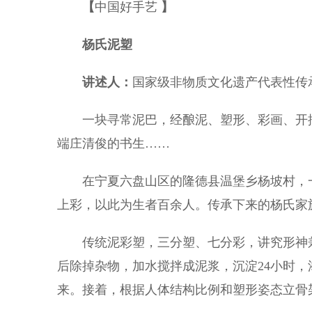
【
中国好手艺
】
杨氏泥塑
讲述人：
国家级非物质文化遗产代表性传
一块寻常泥巴，经酿泥、塑形、彩画、开描
端庄清俊的书生……
在宁夏六盘山区的隆德县温堡乡杨坡村，一
上彩，以此为生者百余人。传承下来的杨氏家
传统泥彩塑，三分塑、七分彩，讲究形神兼
后除掉杂物，加水搅拌成泥浆，沉淀24小时
来。接着，根据人体结构比例和塑形姿态立骨