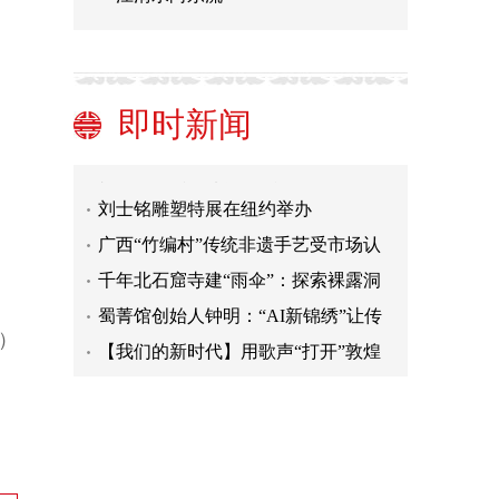
解码中华文化基因：古人“内卷”有多
严重?
东方绣娘遇上西方新娘：侨乡潮绣 世
界弄“潮”
二十四节气中为什么只有小满没有大
即时新闻
满？
宝成铁路文博场馆建成 展现中国首条
电气化铁路发展历程
福建漳州“小木偶”走进美国 展中华文
化“大魅力”
刘士铭雕塑特展在纽约举办
广西“竹编村”传统非遗手艺受市场认
可
千年北石窟寺建“雨伞”：探索裸露洞
窟防水之法
蜀菁馆创始人钟明：“AI新锦绣”让传
统非遗焕新生
【我们的新时代】用歌声“打开”敦煌
）
解码中华文化基因：古人“内卷”有多
严重?
东方绣娘遇上西方新娘：侨乡潮绣 世
界弄“潮”
二十四节气中为什么只有小满没有大
满？
宝成铁路文博场馆建成 展现中国首条