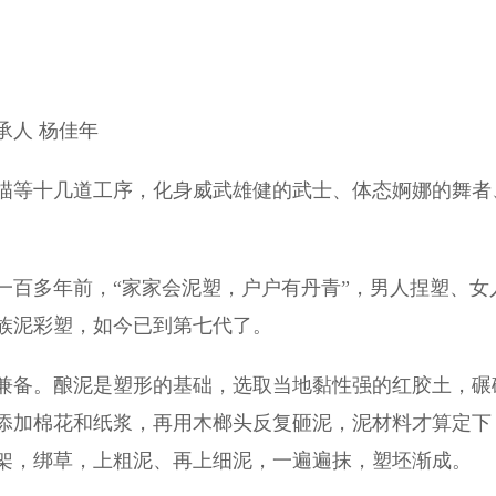
承人 杨佳年
等十几道工序，化身威武雄健的武士、体态婀娜的舞者
百多年前，“家家会泥塑，户户有丹青”，男人捏塑、女
族泥彩塑，如今已到第七代了。
备。酿泥是塑形的基础，选取当地黏性强的红胶土，碾
，添加棉花和纸浆，再用木榔头反复砸泥，泥材料才算定下
架，绑草，上粗泥、再上细泥，一遍遍抹，塑坯渐成。