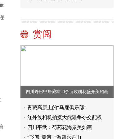
严
规
赏阅
四川丹巴甲居藏寨20余亩玫瑰花盛开美如画
大
青藏高原上的“马鹿俱乐部”
红外线相机拍摄大熊猫争夺交配权
曾
四川平武：芍药花海景美如画
“飞阅”黄河上游碧水丹山