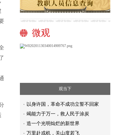
北
建
要
微观
全
了
通
观当下
以身许国，革命不成功立誓不回家
分
竭能力于万一，救人民于涂炭
运
造一个光明灿烂的新世界
万里赴戎机，关山度若飞