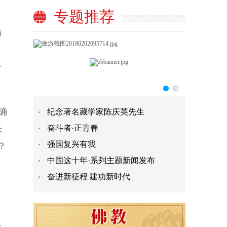
专题推荐
防
个
确
纪念著名藏学家陈庆英先生
长
奋斗者·正青春
强国复兴有我
？
中国这十年·系列主题新闻发布
奋进新征程 建功新时代