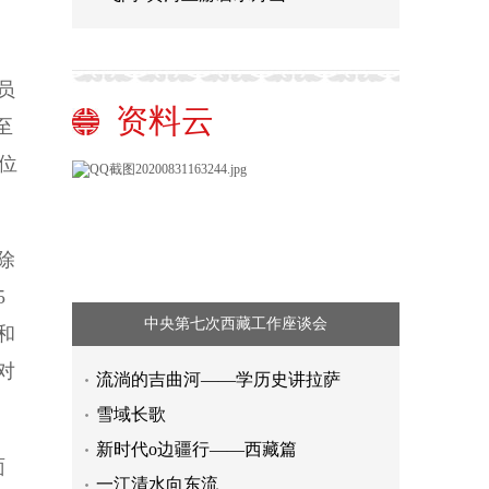
员
资料云
至
位
除
5
中央第七次西藏工作座谈会
和
对
流淌的吉曲河——学历史讲拉萨
雪域长歌
新时代o边疆行——西藏篇
面
一江清水向东流