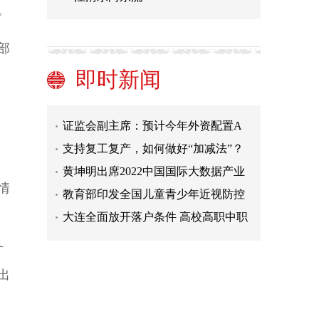
。
上海强化分级分类管控（抓细抓实各
项防疫工作）
粤港澳大湾区建设迈出坚实步伐（奋
部
进新征程 建功新时代·伟大变革）
县城如何更宜居宜业
即时新闻
去年全国检察机关起诉侵害未成年人
犯罪60553人
证监会副主席：预计今年外资配置A
股市场将延续过去趋势
支持复工复产，如何做好“加减法”？
黄坤明出席2022中国国际大数据产业
博览会开幕式时强调 抓住战略机遇推
教育部印发全国儿童青少年近视防控
情
动数字经济高质量发展
试点县(市、区)经验做法推广清单
大连全面放开落户条件 高校高职中职
在校生均可落户
生态环境部：2021年全国生态环境质
扩
量明显改善
上海强化分级分类管控（抓细抓实各
项防疫工作）
粤港澳大湾区建设迈出坚实步伐（奋
出
进新征程 建功新时代·伟大变革）
县城如何更宜居宜业
去年全国检察机关起诉侵害未成年人