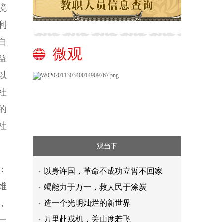
境
利
自
微观
益
以
社
的
社
观当下
：
以身许国，革命不成功立誓不回家
维
竭能力于万一，救人民于涂炭
，
造一个光明灿烂的新世界
万里赴戎机，关山度若飞
一