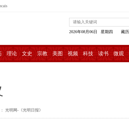
ncais
2026年08月06日 星期四
藏历
药
理论
文史
宗教
美图
视频
科技
读书
微观
义
： 光明网-《光明日报》