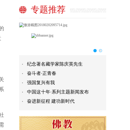
专题推荐
富
的
意
纪念著名藏学家陈庆英先生
奋斗者·正青春
关
强国复兴有我
系
中国这十年·系列主题新闻发布
奋进新征程 建功新时代
社
需