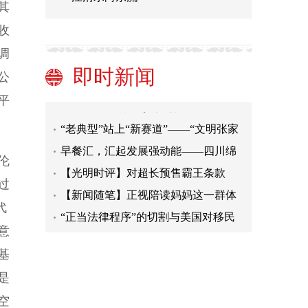
权利的戕害
英国佃户如何处置自己的土地
其
非遗传承保护：从“养在深闺人未
收
识”到“飞入寻常百姓家”
我们港口的含金量越来越足
调
【人民幸福生活是最大的人权】“大美
即时新闻
公
重庆”就在我们家门口
青海海东：“数字乡村”打造基层治理
平
新格局
“老典型”站上“新赛道”——“文明张家
港”掠影
早餐汇，汇起发展强动能——四川绵
阳涪城区探索优化营商环境新举措
【光明时评】对超长预售霸王条款
伦
说“不”
【新闻随笔】正视陪读妈妈这一群体
过
“正当法律程序”的切割与美国对移民
代
权利的戕害
英国佃户如何处置自己的土地
意
非遗传承保护：从“养在深闺人未
基
识”到“飞入寻常百姓家”
我们港口的含金量越来越足
是
【人民幸福生活是最大的人权】“大美
空