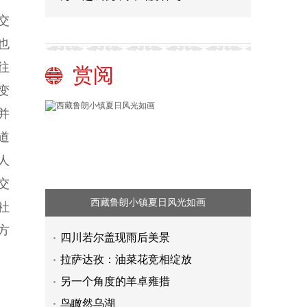
交
也
往
赏阅
变
并
道
人
交
西藏鲁朗小镇夏日风光如画
社
方
四川若尔盖现雨后美景
拉萨达孜：油菜花竞相绽放
另一个角度的羊卓雍措
鸟瞰然乌湖