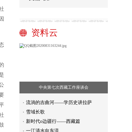
社
因
资料云
态
的
是
公
中央第七次西藏工作座谈会
要
流淌的吉曲河——学历史讲拉萨
平
【光明时评】对超长预售霸王条款
雪域长歌
社
说“不”
【新闻随笔】正视陪读妈妈这一群体
新时代o边疆行——西藏篇
鼓
“正当法律程序”的切割与美国对移民
一江清水向东流