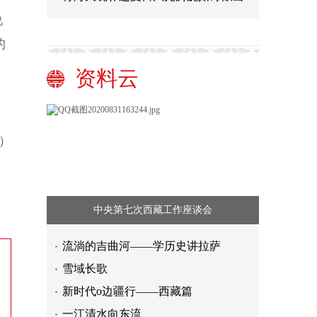
说
的
资料云
）
中央第七次西藏工作座谈会
流淌的吉曲河——学历史讲拉萨
雪域长歌
【奋斗者 正青春·解困惑·促扎根】硕
新时代o边疆行——西藏篇
士毕业，我在小山村里当“牛倌”
《“十四五”国家科学技术普及发展规
一江清水向东流