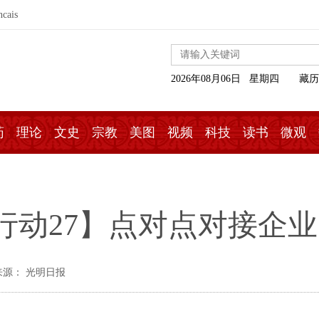
ncais
2026年08月06日 星期四
藏历
药
理论
文史
宗教
美图
视频
科技
读书
微观
行动27】点对点对接企
来源： 光明日报