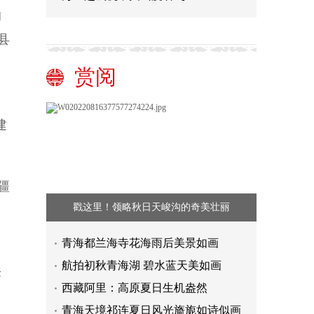
的
县
赏阅
建
疆
戳这里！领略秋日天峻沟的奇美壮丽
青海都兰海寺花海雨后美景如画
航拍初秋青海湖 碧水蓝天美如画
来
西藏阿里：高原夏日生机盎然
青海天境祁连夏日风光旖旎如诗似画