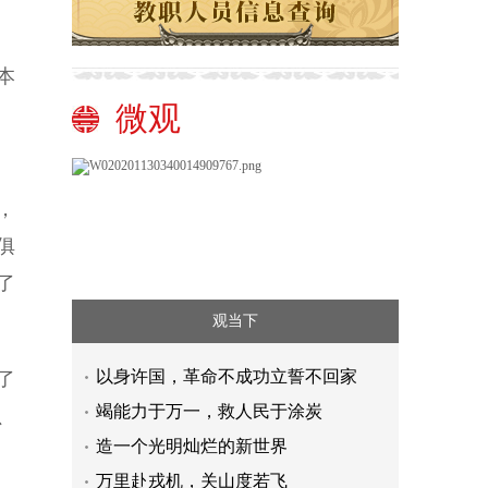
本
微观
，
俱
了
观当下
以身许国，革命不成功立誓不回家
了
竭能力于万一，救人民于涂炭
、
造一个光明灿烂的新世界
万里赴戎机，关山度若飞