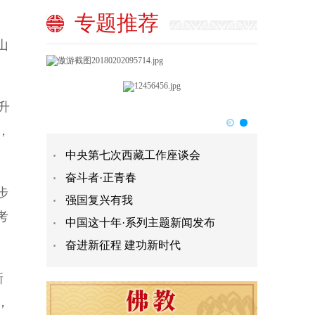
专题推荐
山
升
，
中央第七次西藏工作座谈会
奋斗者·正青春
步
强国复兴有我
考
中国这十年·系列主题新闻发布
奋进新征程 建功新时代
新
，