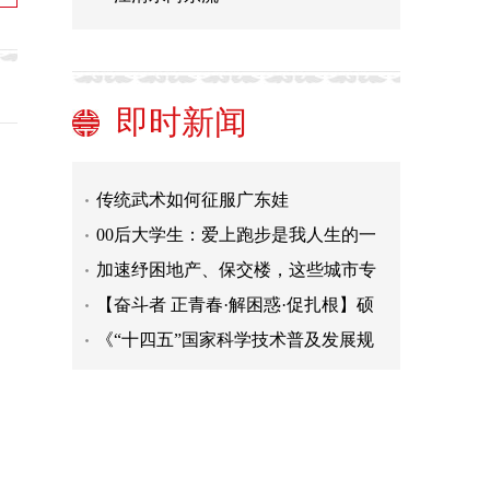
划》发布
二十项举措为生育保驾护航
三尺讲台谱芳华——记河南淅川优秀
教师群体
“七下八上”关键期后防汛抗旱形势如
即时新闻
何？水利部回应
购租房政策将向多子女家庭倾斜
高温凶猛，预警如何更“响”
传统武术如何征服广东娃
00后大学生：爱上跑步是我人生的一
个转折点
加速纾困地产、保交楼，这些城市专
门开了一场会
【奋斗者 正青春·解困惑·促扎根】硕
士毕业，我在小山村里当“牛倌”
《“十四五”国家科学技术普及发展规
划》发布
二十项举措为生育保驾护航
三尺讲台谱芳华——记河南淅川优秀
教师群体
“七下八上”关键期后防汛抗旱形势如
何？水利部回应
购租房政策将向多子女家庭倾斜