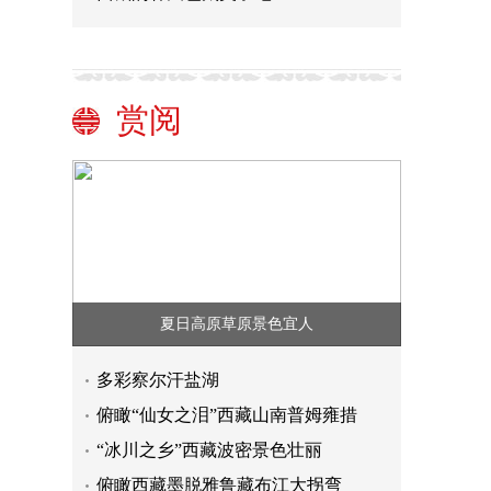
赏阅
夏日高原草原景色宜人
多彩察尔汗盐湖
俯瞰“仙女之泪”西藏山南普姆雍措
“冰川之乡”西藏波密景色壮丽
俯瞰西藏墨脱雅鲁藏布江大拐弯