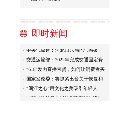
“海洋石油123”将在江苏南通交付 数
字“克隆体”让海陆协同跨越“山海”
北京发布高温橙色预警 大部地区最高
37～39℃
乡村体育火爆：是乐子，更是路子
即时新闻
多地发布：放假通知！
中央气象台：河北山东局地气温破
40℃ 南方梅雨姗姗来迟
交通运输部：2022年完成交通固定资
产投资38545亿元
“618”发力直播带货，如何让消费者买
得更放心？
国家发改委：将抓紧出台关于恢复和
扩大消费的政策文件
“闽江之心”用文化之美吸引年轻人
民航局预计暑运日均保障航班1.65万
班，恢复至疫情前水平
“海洋石油123”将在江苏南通交付 数
字“克隆体”让海陆协同跨越“山海”
北京发布高温橙色预警 大部地区最高
37～39℃
乡村体育火爆：是乐子，更是路子
多地发布：放假通知！