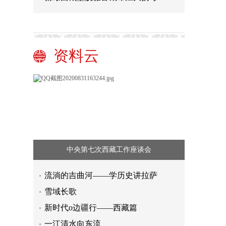
资料云
中央第七次西藏工作座谈会
流淌的吉曲河——学历史讲拉萨
雪域长歌
新时代o边疆行——西藏篇
一江清水向东流