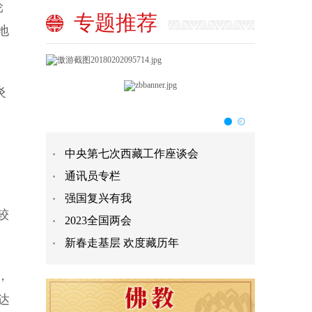
轮
专题推荐
地
炎
中央第七次西藏工作座谈会
通讯员专栏
强国复兴有我
较
2023全国两会
新春走基层 欢度藏历年
，
达