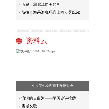
西藏：藏北草原美如画
航拍青海果洛班玛县山间云雾缭绕
资料云
中央第七次西藏工作座谈会
流淌的吉曲河——学历史讲拉萨
雪域长歌