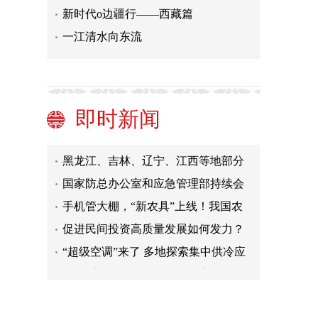
新时代o边疆行——西藏篇
一江清水向东流
面对“高烤”如何答题？今年盛夏这些
新手段带来清凉
全国人大常委会启动安全生产法执法
检查
齐齐哈尔第三十四中学体育馆坍塌事
故原因初步查明
齐齐哈尔市市长：向遇难者表示沉痛
即时新闻
哀悼，向遇难者家属、受伤人员及亲
齐齐哈尔第三十四中学体育馆坍塌事
属表示深深的歉意
故已致11人遇难
黑龙江、吉林、辽宁、江西等地部分
河流发生超警以上洪水
国家防总办公室和应急管理部持续会
商调度重点地区防汛防台风工作
手机管大棚，“新农具”上线！我国农
村网民规模达3.08亿人
促进民间投资高质量发展如何发力？
新举措传递何种信号？
“超级空调”来了 多地探索集中供冷应
对高温天气
面对“高烤”如何答题？今年盛夏这些
新手段带来清凉
全国人大常委会启动安全生产法执法
检查
齐齐哈尔第三十四中学体育馆坍塌事