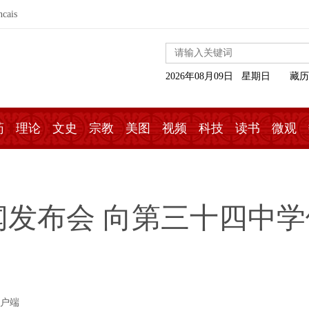
ncais
2026年08月09日 星期日
藏历
药
理论
文史
宗教
美图
视频
科技
读书
微观
闻发布会 向第三十四中
客户端