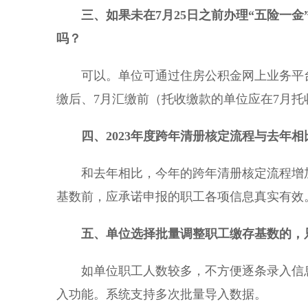
三、
如果未
在
7月25日之前办理
“五险一金
吗
？
可以。单位可通过住房公积金网上业务平台
缴后、7月汇缴前（托收缴款的单位应在7月
四
、202
3
年度跨年清册核定
流程与去年相
和去年相比，今年的跨年清册核定流程增加
基数前，应承诺申报的职工各项信息真实有效
五、单位选择
批量调整
职工缴存基数的，
如单位职工人数较多，不方便逐条录入信息
入功能。系统支持多次批量导入数据。