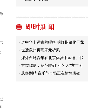
“杜苏芮”28日将登陆我国闽粤沿海 西
单
南地区东部有较强降雨
北京：2023年度住房公积金缴存基数
每月最高8134元
“杜苏芮”发展为超强台风 多部门全力
即时新闻
开展防御应对
联合国教科文组织“古厝新声”新试点
在福建泉州启动
道中华丨远古的呼唤 明灯指路化干戈
下
辉耀东方利中国
世遗泉州再现宋元祈风
缴
海外台胞青年在北京体验中国结、书
法之美
甘肃临夏：葫芦雕刻“守艺人”方寸间
展现远古彩陶文化
从多到精 音乐节市场正在悄悄质变
刀郎新歌《罗刹海市》走红，歌词疑
被过度解读？
“杜苏芮”28日将登陆我国闽粤沿海 西
南地区东部有较强降雨
北京：2023年度住房公积金缴存基数
经
每月最高8134元
“杜苏芮”发展为超强台风 多部门全力
到
开展防御应对
联合国教科文组织“古厝新声”新试点