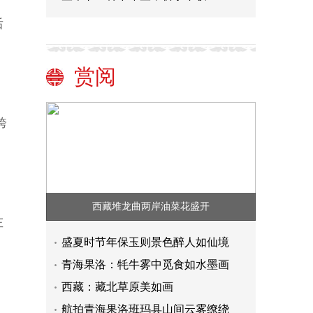
后
赏阅
跨
西藏堆龙曲两岸油菜花盛开
左
盛夏时节年保玉则景色醉人如仙境
青海果洛：牦牛雾中觅食如水墨画
西藏：藏北草原美如画
航拍青海果洛班玛县山间云雾缭绕