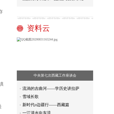
存
资料云
中央第七次西藏工作座谈会
填
流淌的吉曲河——学历史讲拉萨
雪域长歌
新时代o边疆行——西藏篇
关
一江清水向东流