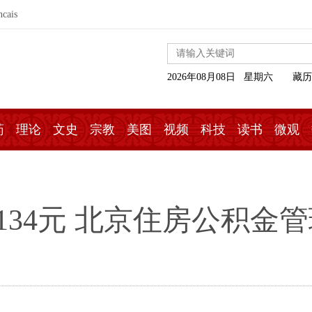
ncais
2026年08月08日 星期六
藏历
药
理论
文史
宗教
美图
视频
科技
读书
微观
134元 北京住房公积金