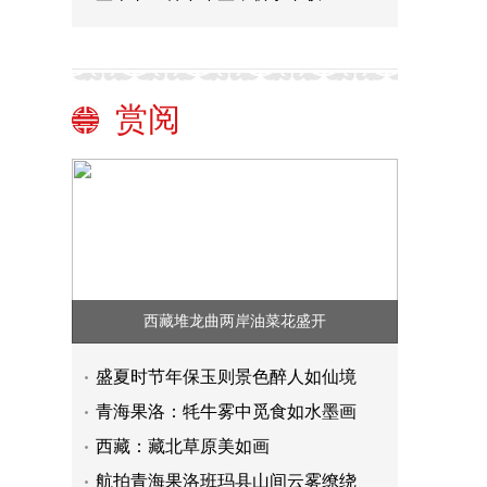
赏阅
西藏堆龙曲两岸油菜花盛开
盛夏时节年保玉则景色醉人如仙境
青海果洛：牦牛雾中觅食如水墨画
西藏：藏北草原美如画
航拍青海果洛班玛县山间云雾缭绕