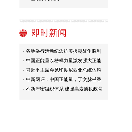
康辉@大国外交最前线｜好巴适！习
近平主席与佐科总统“成都见”
习近平：中印尼是志同道合的同路人
好伙伴
习近平会见印度尼西亚总统佐科
即时新闻
快讯：来华出席成都大运会开幕式并
访问的布隆迪总统恩达伊施米耶抵达
各地举行活动纪念抗美援朝战争胜利
四川省成都市
70周年
中国正能量以榜样力量激发强大正能
量
习近平主席会见印度尼西亚总统佐科
时的谈话要点
中新网评：中国正能量，于文脉书香
传承中绽放
不断严密组织体系 建强高素质执政骨
干队伍
为推进中国式现代化提供法治保障
康辉@大国外交最前线｜好巴适！习
近平主席与佐科总统“成都见”
习近平：中印尼是志同道合的同路人
好伙伴
习近平会见印度尼西亚总统佐科