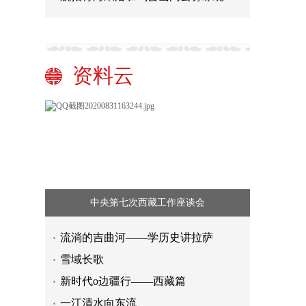
资料云
中央第七次西藏工作座谈会
流淌的吉曲河——学历史讲拉萨
雪域长歌
新时代o边疆行——西藏篇
一江清水向东流