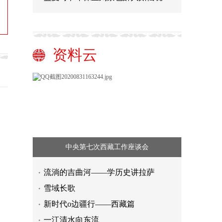
资料云
中央第七次西藏工作座谈会
流淌的吉曲河——学历史讲拉萨
雪域长歌
新时代o边疆行——西藏篇
一江清水向东流