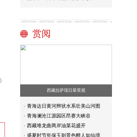
赏阅
）
西藏拉萨现日晕景观
青海达日黄河辫状水系壮美山河图
青海澜沧江源园区昂赛大峡谷
西藏堆龙曲两岸油菜花盛开
盛夏时节年保玉则景色醉人如仙境