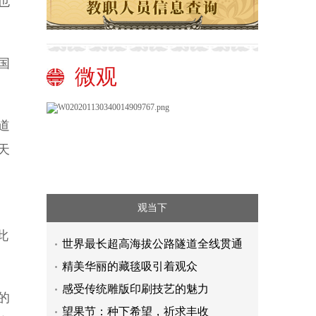
也
国
微观
道
天
观当下
此
世界最长超高海拔公路隧道全线贯通
精美华丽的藏毯吸引着观众
感受传统雕版印刷技艺的魅力
的
望果节：种下希望，祈求丰收