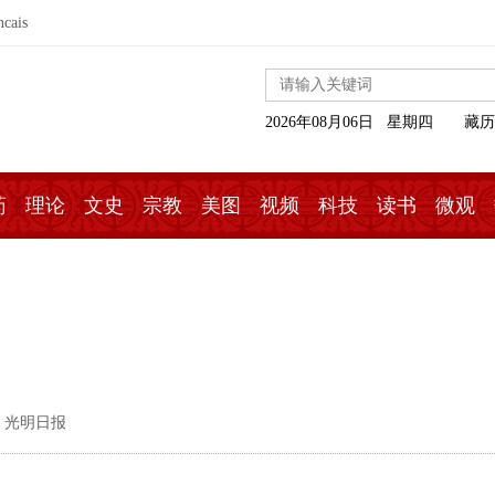
ncais
2026年08月06日 星期四
藏历
药
理论
文史
宗教
美图
视频
科技
读书
微观
 光明日报