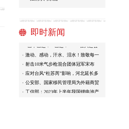
涿州汛情为何如此严重？救援有何难
点？
人民日报仲音：笃定信心、稳中求
进，实现既定目标
汇聚体育力量 实现强国梦想_新闻频
即时新闻
道_中国青年网
“落坡岭的老百姓，把家里所有吃的都
拿出来了”
“巴不巴适？”“巴适！”——在大运会
助威声里听见多样成都
激动、感动，汗水、泪水！致敬每一
位为梦想拼尽全力的人！
射击10米气步枪混合团体冠军宋布
寒、张雨：最重要的是做好自己
应对台风“杜苏芮”影响，河北延长多
个批次志愿填报时间
公安部、国家移民管理局为外籍商贸
人员提供口岸签证和多次签证便利
工信部：2023年上半年我国锂电池产
量同比增长超四成
涿州汛情为何如此严重？救援有何难
点？
人民日报仲音：笃定信心、稳中求
进，实现既定目标
汇聚体育力量 实现强国梦想_新闻频
道_中国青年网
“落坡岭的老百姓，把家里所有吃的都