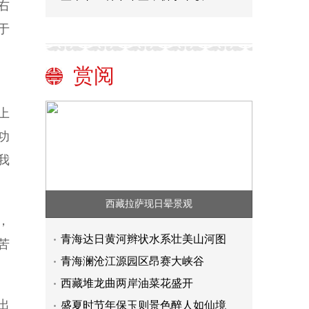
右
于
赏阅
上
功
我
西藏拉萨现日晕景观
，
青海达日黄河辫状水系壮美山河图
苦
青海澜沧江源园区昂赛大峡谷
西藏堆龙曲两岸油菜花盛开
出
盛夏时节年保玉则景色醉人如仙境