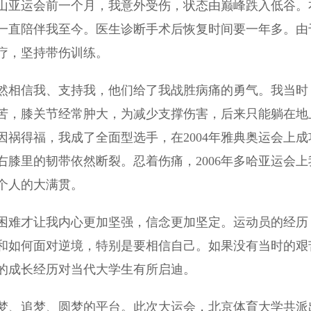
釜山亚运会前一个月，我意外受伤，状态由巅峰跌入低谷。
一直陪伴我至今。医生诊断手术后恢复时间要一年多。由
治疗，坚持带伤训练。
相信我、支持我，他们给了我战胜病痛的勇气。我当时
苦，膝关节经常肿大，为减少支撑伤害，后来只能躺在地
祸得福，我成了全面型选手，在2004年雅典奥运会上成
右膝里的韧带依然断裂。忍着伤痛，2006年多哈亚运会上
我个人的大满贯。
难才让我内心更加坚强，信念更加坚定。运动员的经历
和如何面对逆境，特别是要相信自己。如果没有当时的艰
的成长经历对当代大学生有所启迪。
、追梦、圆梦的平台。此次大运会，北京体育大学共派