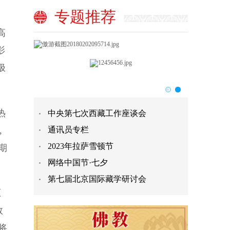
专题推荐
高
影
极
热
中央第七次西藏工作座谈会
,
通讯员专栏
2023年拉萨雪顿节
期
网络中国节·七夕
第七届北京国际藏学研讨会
原
数
将