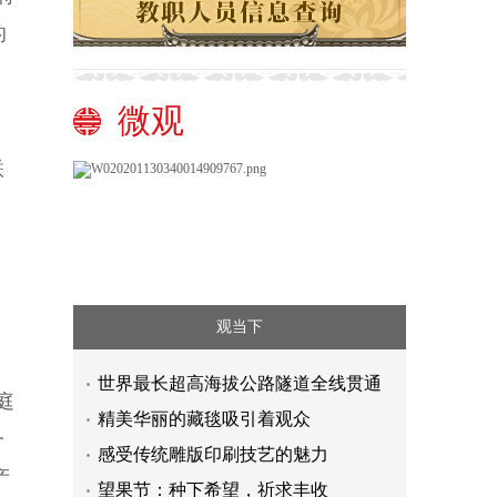
的
微观
联
。
观当下
世界最长超高海拔公路隧道全线贯通
庭
精美华丽的藏毯吸引着观众
一
感受传统雕版印刷技艺的魅力
产
望果节：种下希望，祈求丰收