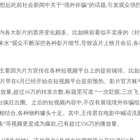
想起此前社会新闻中关于“境外诈骗”的话题,引发观众强
内各大影片的票房变化颇多。比如映前看似不卖座的《封
来水”观众不断深挖各种影片细节,导致该片上映月余后,各
主要因为片方宣传在各种短视频平台上的提前铺排。比如
该片早在6月已经开始在短视频平台提前预热。影片官方账
放量,超过16万的转发次数,标题里写道:“一次眨眼,三次飞
频平台疯狂出圈。之后的短视频内容中,不仅有展现境外诈骗组
音相结合,各种物料噱头十足。其中,王传君在电影中喊话洗
板”等视频更是成为爆款,已有超过556万的播放量。