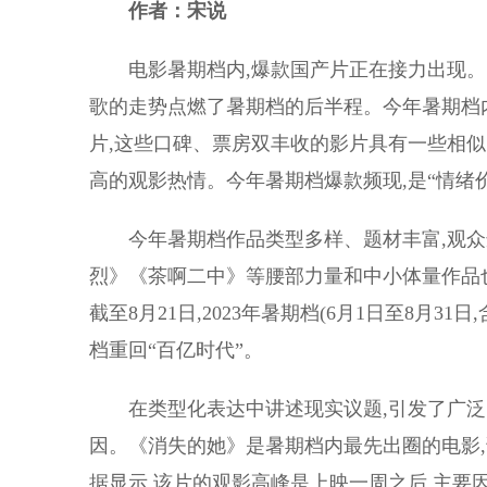
作者：宋说
电影暑期档内,爆款国产片正在接力出现。电
歌的走势点燃了暑期档的后半程。今年暑期档内
片,这些口碑、票房双丰收的影片具有一些相似
高的观影热情。今年暑期档爆款频现,是“情绪
今年暑期档作品类型多样、题材丰富,观众选
烈》《茶啊二中》等腰部力量和中小体量作品也
截至8月21日,2023年暑期档(6月1日至8月3
档重回“百亿时代”。
在类型化表达中讲述现实议题,引发了广泛的“
因。《消失的她》是暑期档内最先出圈的电影,该
据显示,该片的观影高峰是上映一周之后,主要因