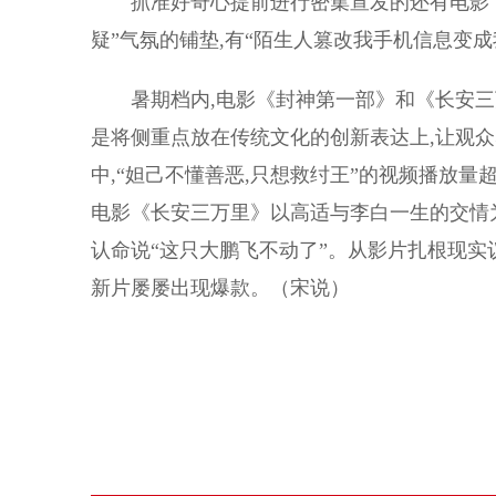
抓准好奇心提前进行密集宣发的还有电影《消
疑”气氛的铺垫,有“陌生人篡改我手机信息变
暑期档内,电影《封神第一部》和《长安三万
是将侧重点放在传统文化的创新表达上,让观
中,“妲己不懂善恶,只想救纣王”的视频播放量超
电影《长安三万里》以高适与李白一生的交情
认命说“这只大鹏飞不动了”。从影片扎根现实
新片屡屡出现爆款。（宋说）