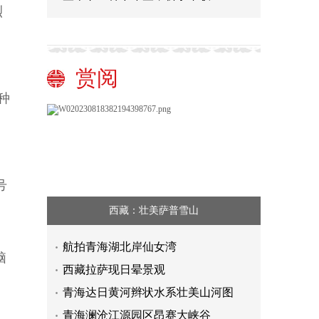
烈
赏阅
种
号
西藏：壮美萨普雪山
航拍青海湖北岸仙女湾
脑
西藏拉萨现日晕景观
青海达日黄河辫状水系壮美山河图
青海澜沧江源园区昂赛大峡谷