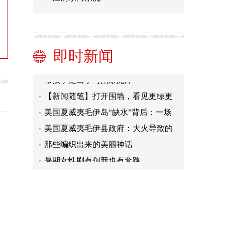
以电影之名展时代画卷
观众拍摄演唱会视频究竟算不算侵权
掉发脱发困扰年轻人
即时新闻
留守儿童，如何与手机共处
帮孩子走出学习困难泥淖
【新闻随笔】打开围墙，看见更绿更
美的城市
美国夏威夷毛伊岛“缺水”背后：一场
水权争夺战
美国夏威夷毛伊县政府：大火导致的
失联人员仍有850人
那些编织出来的美丽神话
暑期女性剧有创新也有套路
以电影之名展时代画卷
观众拍摄演唱会视频究竟算不算侵权
掉发脱发困扰年轻人
留守儿童，如何与手机共处