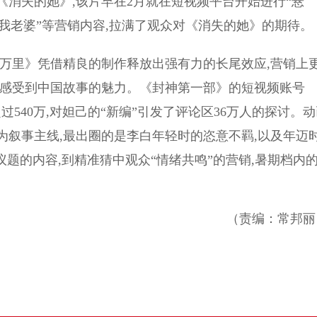
失的她》,该片早在2月就在短视频平台开始进行“悬
成我老婆”等营销内容,拉满了观众对《消失的她》的期待。
里》凭借精良的制作释放出强有力的长尾效应,营销上
众感受到中国故事的魅力。《封神第一部》的短视频账号
过540万,对妲己的“新编”引发了评论区36万人的探讨。
为叙事主线,最出圈的是李白年轻时的恣意不羁,以及年迈
议题的内容,到精准猜中观众“情绪共鸣”的营销,暑期档内
（责编：常邦丽