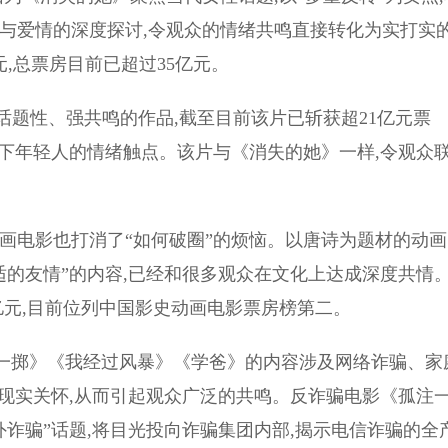
情与爱情的深度探讨,令观众的情绪共鸣直接转化为实打实
元,总票房目前已超过35亿元。
性、强共鸣的作品,截至目前该片已斩获超21亿元票
当下年轻人的情绪触点。该片与《消失的她》一样,令观众
电影也打消了“如何破圈”的烦恼。以唐诗为题材的动画
适的友情”的内容,已经和很多观众在文化上达成深度共情
7亿元,目前位列中国影史动画电影票房榜第二。
注一掷》《我经过风暴》《学爸》的内容涉及网络诈骗、家
的现实关怀,从而引起观众广泛的共鸣。反诈骗电影《孤注
外诈骗”话题,将目光投向诈骗集团内部,揭示电信诈骗的全