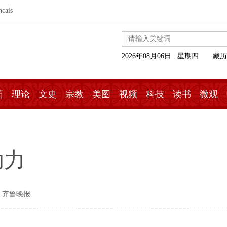
ncais
2026年08月06日 星期四
藏历
药
理论
文史
宗教
美图
视频
科技
读书
微观
助力
 齐鲁晚报