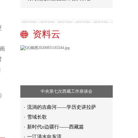
更
资料云
动画
时
的
中央第七次西藏工作座谈会
）
流淌的吉曲河——学历史讲拉萨
雪域长歌
那些编织出来的美丽神话
新时代o边疆行——西藏篇
暑期女性剧有创新也有套路
一江清水向东流