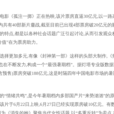
影《孤注一掷》正在热映,该片票房直逼30亿元,以一路
共有40部新片鏖战,截至目前已出现4部票房破20亿元的
的特点,都是以各种社会话题广泛引起讨论,从而引发观众
价值”在为票房助力。
择更加多元,有像《封神第一部》这样的头部大制作,《
在不断发力,构成一个“最强暑期档”。据灯塔专业版数据
1日,含预售)票房突破188亿元,这是时隔四年中国电影市场的暑
情绪共鸣”,是今年暑期档内多部国产片“来势汹汹”的
片于6月22日上映,6月27日已经实现票房破10亿元。有
为《消失的她》聚焦当代女性话题,以“多重反转”为卖点,