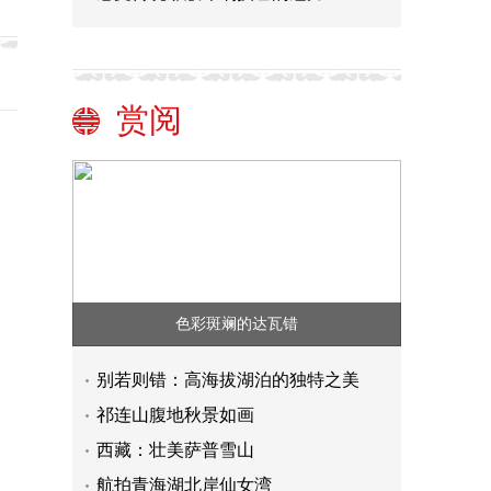
赏阅
色彩斑斓的达瓦错
别若则错：高海拔湖泊的独特之美
祁连山腹地秋景如画
西藏：壮美萨普雪山
航拍青海湖北岸仙女湾