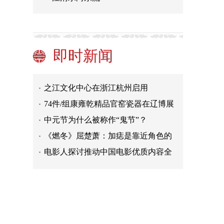
官宣！广州打响一线城市“认房不认
贷”第一枪
河北邯郸发现一方唐代美人墓志
茅盾长篇小说《子夜》手稿首次离
即时新闻
京“回家”展出
东坡文化成广东惠州热门“打卡”点
之江文化中心在浙江杭州启用
74件/组康雍乾精品官窑瓷器在辽博展
出
中元节为什么被称作“鬼节”？
《燃冬》屈楚萧：加痣是靠近角色的
抓手 韩萧很自由
电影人探讨推动中国电影优质内容全
球化传播
河北：对隆尧唐祖陵神道石刻进行保
护性修缮
官宣！广州打响一线城市“认房不认
贷”第一枪
河北邯郸发现一方唐代美人墓志
茅盾长篇小说《子夜》手稿首次离