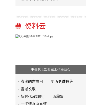
资料云
中央第七次西藏工作座谈会
流淌的吉曲河——学历史讲拉萨
雪域长歌
新时代o边疆行——西藏篇
一江清水向东流