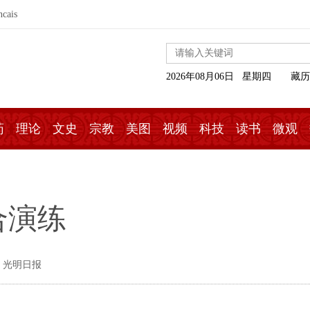
ncais
2026年08月06日 星期四
藏历
药
理论
文史
宗教
美图
视频
科技
读书
微观
合演练
 光明日报