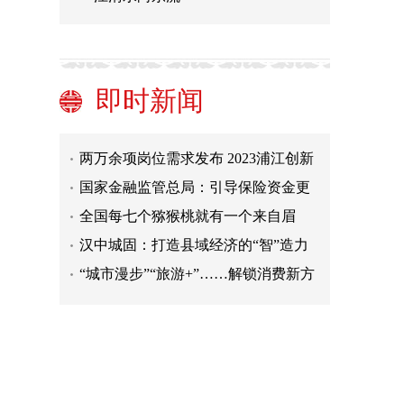
式 国内旅游市场加速回暖
杭州亚运会｜革命红船起航地的“薪
火”相传_新闻频道_中国青年网
注意！国家自然科学基金委发布关于
有人假冒开展非法活动的声明
全国“最美教师”熊碧芳：点亮“折翼天
使”成长路
暴雨狂下一周！华南何时能见阳光？
即时新闻
还有华西秋雨强势返场
我国各级各类专任教师人数超过1880
万 教师队伍结构不断优化
两万余项岗位需求发布 2023浦江创新
论坛-全球技术转移大会开幕
国家金融监管总局：引导保险资金更
大力度地支持资本市场
全国每七个猕猴桃就有一个来自眉
县，这里的“小果子”成就“大产业”
汉中城固：打造县域经济的“智”造力
“城市漫步”“旅游+”……解锁消费新方
式 国内旅游市场加速回暖
杭州亚运会｜革命红船起航地的“薪
火”相传_新闻频道_中国青年网
注意！国家自然科学基金委发布关于
有人假冒开展非法活动的声明
全国“最美教师”熊碧芳：点亮“折翼天
使”成长路
暴雨狂下一周！华南何时能见阳光？