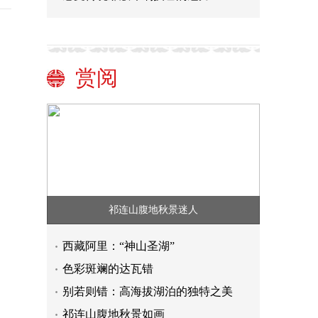
赏阅
祁连山腹地秋景迷人
西藏阿里：“神山圣湖”
色彩斑斓的达瓦错
别若则错：高海拔湖泊的独特之美
祁连山腹地秋景如画