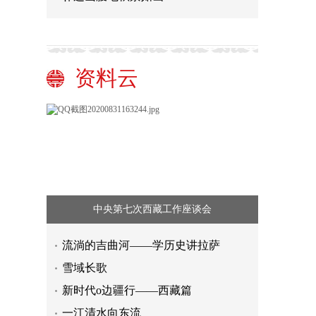
资料云
中央第七次西藏工作座谈会
流淌的吉曲河——学历史讲拉萨
全国每七个猕猴桃就有一个来自眉
雪域长歌
县，这里的“小果子”成就“大产业”
汉中城固：打造县域经济的“智”造力
新时代o边疆行——西藏篇
“城市漫步”“旅游+”……解锁消费新方
一江清水向东流