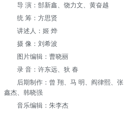
导 演：郜新鑫、饶力文、黄奋越
统 筹：方思贤
讲述人：姬 烨
摄 像：刘希波
图片编辑：曹晓丽
录 音：许东远、狄 春
后期制作：曾 翔、马 明、阎律熙、张
鑫杰、韩晓强
音乐编辑：朱李杰