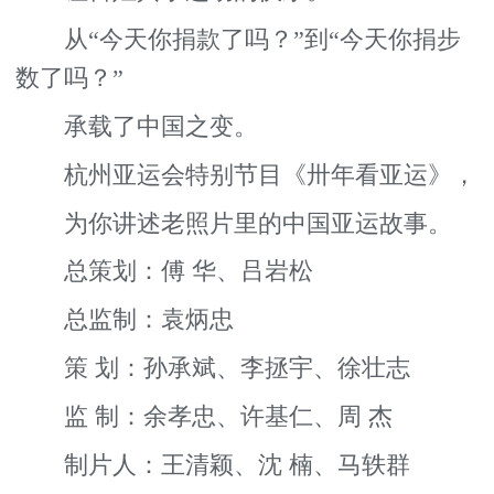
从“今天你捐款了吗？”到“今天你捐步
数了吗？”
承载了中国之变。
杭州亚运会特别节目《卅年看亚运》，
为你讲述老照片里的中国亚运故事。
总策划：傅 华、吕岩松
总监制：袁炳忠
策 划：孙承斌、李拯宇、徐壮志
监 制：余孝忠、许基仁、周 杰
制片人：王清颖、沈 楠、马轶群