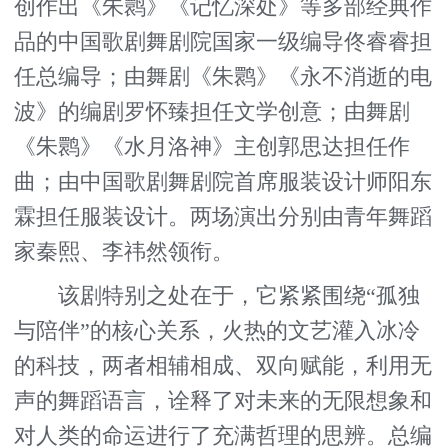
创作出《朱鹮》《记忆深处》等多部经典作
品的中国歌剧舞剧院国家一级编导佟睿睿担
任总编导；由舞剧《朱鹮》《永不消逝的电
波》的编剧罗怀臻担任文学创意；由舞剧
《朱鹮》《水月洛神》主创郭思达担任作
曲；由中国歌剧舞剧院首席服装设计师阳东
霖担任服装设计。两场演出分别由青年舞蹈
家秦熙、李祎然领衔。
该剧特别之处在于，它紧紧围绕“孤独
与陪伴”的核心关系，火热的文艺灌入冰冷
的科技，两者相辅相成、双向赋能，利用无
声的舞蹈语言，诠释了对未来的无限想象和
对人类的命运进行了充满哲理的思辨。总编