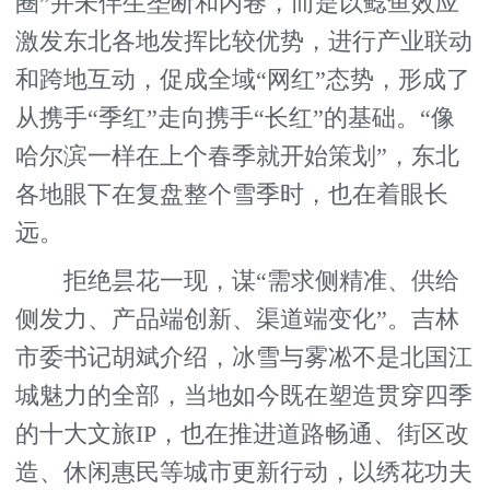
圈”并未伴生垄断和内卷，而是以鲶鱼效应
激发东北各地发挥比较优势，进行产业联动
和跨地互动，促成全域“网红”态势，形成了
从携手“季红”走向携手“长红”的基础。“像
哈尔滨一样在上个春季就开始策划”，东北
各地眼下在复盘整个雪季时，也在着眼长
远。
拒绝昙花一现，谋“需求侧精准、供给
侧发力、产品端创新、渠道端变化”。吉林
市委书记胡斌介绍，冰雪与雾凇不是北国江
城魅力的全部，当地如今既在塑造贯穿四季
的十大文旅IP，也在推进道路畅通、街区改
造、休闲惠民等城市更新行动，以绣花功夫