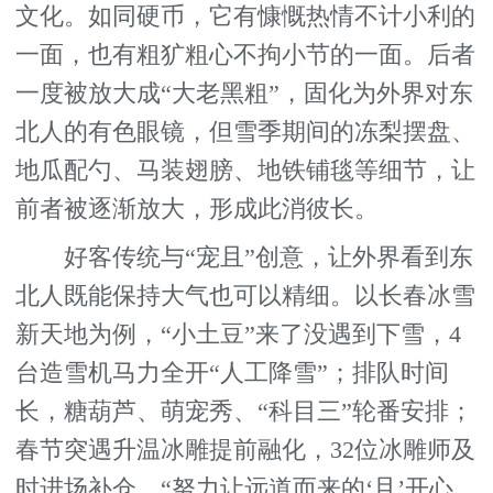
文化。如同硬币，它有慷慨热情不计小利的
一面，也有粗犷粗心不拘小节的一面。后者
一度被放大成“大老黑粗”，固化为外界对东
北人的有色眼镜，但雪季期间的冻梨摆盘、
地瓜配勺、马装翅膀、地铁铺毯等细节，让
前者被逐渐放大，形成此消彼长。
好客传统与“宠且”创意，让外界看到东
北人既能保持大气也可以精细。以长春冰雪
新天地为例，“小土豆”来了没遇到下雪，4
台造雪机马力全开“人工降雪”；排队时间
长，糖葫芦、萌宠秀、“科目三”轮番安排；
春节突遇升温冰雕提前融化，32位冰雕师及
时进场补仓。“努力让远道而来的‘且’开心