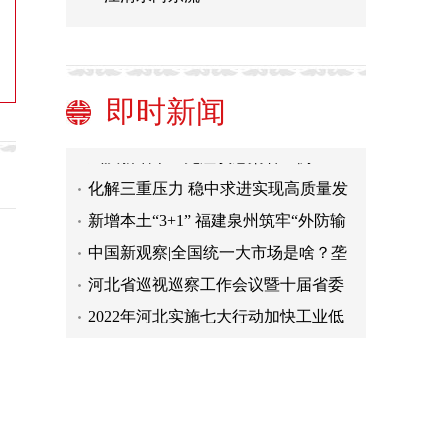
山西多举措培育“专精特新”企业
雷雨大风冰雹！四川资阳现强对流天
气
充实医疗力量 携手抗击疫情（抓细抓
即时新闻
实各项防疫工作）
江西新增本土“2+18” 南昌多地进行临
时应急管控
武汉新增本土无症状感染者12例
化解三重压力 稳中求进实现高质量发
展
新增本土“3+1” 福建泉州筑牢“外防输
入”防线
中国新观察|全国统一大市场是啥？垄
断和地方保护如何破？
河北省巡视巡察工作会议暨十届省委
第一轮巡视动员部署会召开
2022年河北实施七大行动加快工业低
碳转型
山西多举措培育“专精特新”企业
雷雨大风冰雹！四川资阳现强对流天
气
充实医疗力量 携手抗击疫情（抓细抓
实各项防疫工作）
江西新增本土“2+18” 南昌多地进行临