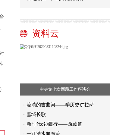
台
、
资料云
对
姓
）
中央第七次西藏工作座谈会
流淌的吉曲河——学历史讲拉萨
雪域长歌
新时代o边疆行——西藏篇
一江清水向东流