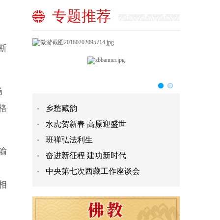
专题推荐
断
畅
格
乡愁藏韵
水虎贺新春 高原迎盛世
班禅弘法利生
输
奋进新征程 建功新时代
中央第七次西藏工作座谈会
相