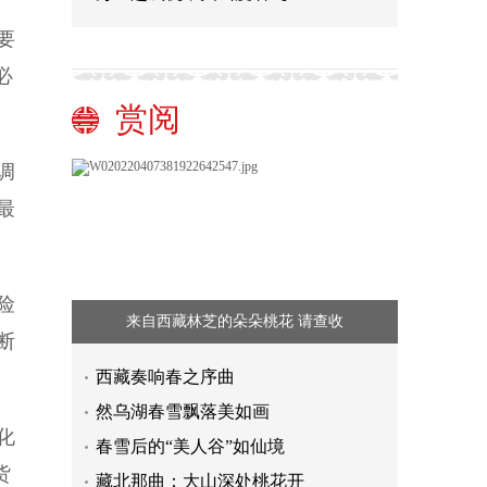
要
必
赏阅
调
最
险
来自西藏林芝的朵朵桃花 请查收
断
西藏奏响春之序曲
然乌湖春雪飘落美如画
化
春雪后的“美人谷”如仙境
货
藏北那曲：大山深处桃花开