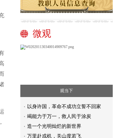
充
微观
有
高
而
诸
观当下
以身许国，革命不成功立誓不回家
运
竭能力于万一，救人民于涂炭
，
造一个光明灿烂的新世界
万里赴戎机，关山度若飞