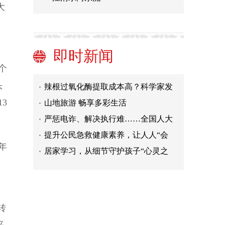
大
蚂蚁社会分工的神经机制被揭示
两封来自珠峰的入党申请书
“生活在这里，幸福感爆棚”
即时新闻
浅谈旅游之于美好生活的意义
个
辣根过氧化酶提取成本高？科学家发
头
现番茄替代品
山地旅游 畅享多彩生活
3
严惩电诈、解决执行难……全国人大
常委会会议看点前瞻
提升公民急救健康素养，让人人“会
救”也“敢救”
居家学习，从细节守护孩子“心灵之
年
窗”
民航市场回暖 机票告别“白菜价”
蚂蚁社会分工的神经机制被揭示
两封来自珠峰的入党申请书
“生活在这里，幸福感爆棚”
转
浅谈旅游之于美好生活的意义