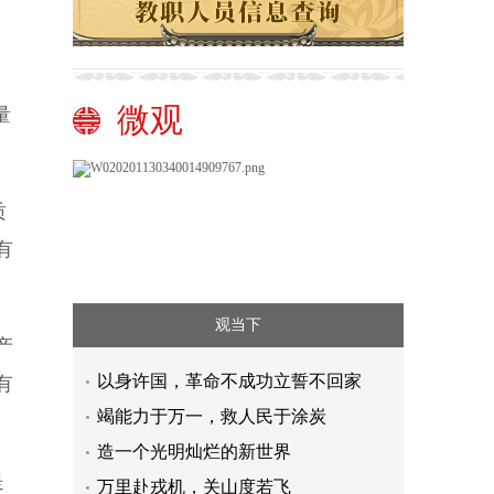
微观
量
质
有
观当下
产
以身许国，革命不成功立誓不回家
有
竭能力于万一，救人民于涂炭
造一个光明灿烂的新世界
是
万里赴戎机，关山度若飞