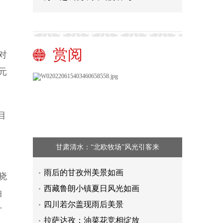
、
赏阅
对
元
目
甘肃清水：“北欧牧场”风光引客来
雨后的甘孜州美景如画
晓
西藏鲁朗小镇夏日风光如画
拍
四川若尔盖现雨后美景
才
拉萨达孜：油菜花竞相绽放