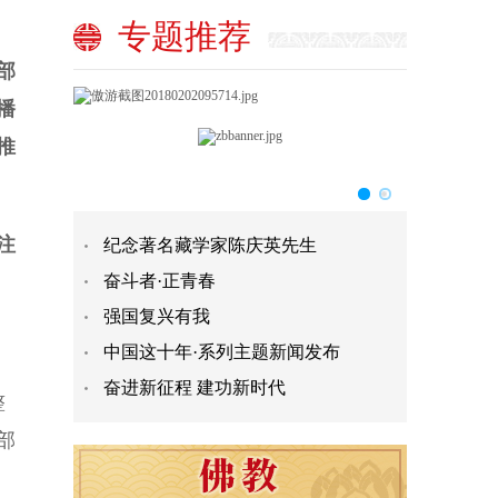
专题推荐
部
播
推
注
纪念著名藏学家陈庆英先生
奋斗者·正青春
强国复兴有我
中国这十年·系列主题新闻发布
奋进新征程 建功新时代
整
部