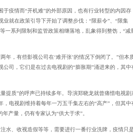
于疫情而“开机难”的外部原因，也有行业转型的内因存
业就在政策引导下开始了调整步伐：“限薪令”、“限集
动等一系列限制和监管政策相继落地，乱象得到整饬，“减
年，有些影视公司在‘难开张’的情况下倒闭了。”但本
视公司，它们是在过去电视剧的“膨胀期”涌进来的，其中
量提质”的呼声已持续多年。导演郑晓龙就曾痛惜电视剧
16年，电视剧维持着每年一万五千集左右的“高产”，但其中
的年产量，仍有专家认为“供大于求”。
注水、收视造假等等，需要进行一番行业洗牌，疫情只