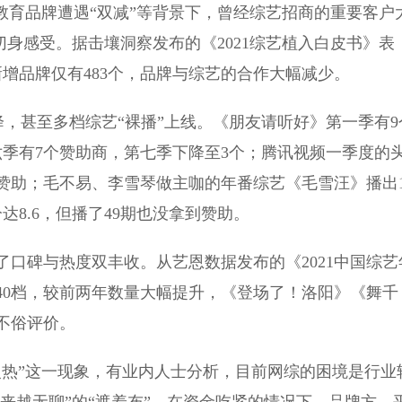
教育品牌遭遇“双减”等背景下，曾经综艺招商的重要客户
切身感受。据击壤洞察发布的《2021综艺植入白皮书》表
，新增品牌仅有483个，品牌与综艺的合作大幅减少。
降，甚至多档综艺“裸播”上线。《朋友请听好》第一季有9
季有7个赞助商，第七季下降至3个；腾讯视频一季度的
赞助；毛不易、李雪琴做主咖的年番综艺《毛雪汪》播出1
8.6，但播了49期也没拿到赞助。
碑与热度双丰收。从艺恩数据发布的《2021中国综艺
近40档，较前两年数量大幅提升，《登场了！洛阳》《舞千
不俗评价。
热”这一现象，有业内人士分析，目前网综的困境是行业