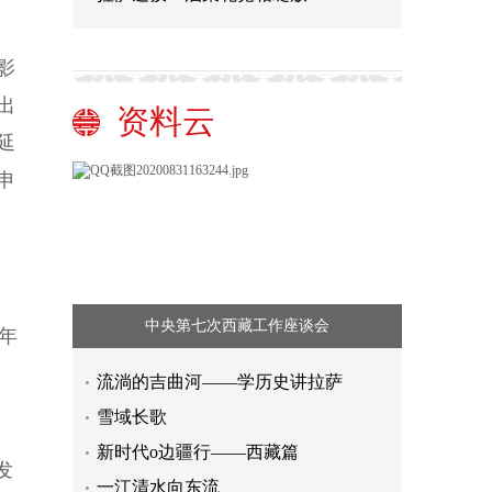
影
出
资料云
延
申
中央第七次西藏工作座谈会
年
流淌的吉曲河——学历史讲拉萨
雪域长歌
新时代o边疆行——西藏篇
发
一江清水向东流