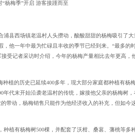
“杨梅季”开启 游客接踵而至
浦县西场镇老温村人头攒动，酸酸甜甜的杨梅吸引了大
暇，他一年中最为忙碌且丰收的季节已经到来。“最多的
德军接受记者采访时介绍，今年的杨梅产量相比去年更高，
种植的历史已延续400多年，现大部分家庭都种植有杨
纪90年代末开始沿袭老温村的传统，嫁接他父亲的杨梅树，
业的带动，杨梅销售只能作为他经济收入的补充，但如今
，种植有杨梅树500棵，并配套了沃柑、桑葚、藩桃等多