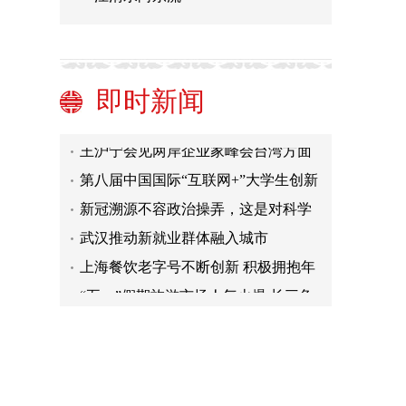
串联美丽风景：“江苏后花园”塑造“绿
色水美”生态富民廊道
贷款中介玩花样 垫资买房实为骗取经
营贷
“两国双园”十年联动发展 中马国际产
即时新闻
能合作再升级
中国走向复苏与韧性之路
王沪宁会见两岸企业家峰会台湾方面
理事长刘兆玄一行
第八届中国国际“互联网+”大学生创新
创业大赛冠军争夺赛圆满收官
新冠溯源不容政治操弄，这是对科学
的亵渎
武汉推动新就业群体融入城市
上海餐饮老字号不断创新 积极拥抱年
轻消费群体
“五一”假期旅游市场人气火爆 长三角
地区民宿预订明显增长
串联美丽风景：“江苏后花园”塑造“绿
色水美”生态富民廊道
贷款中介玩花样 垫资买房实为骗取经
营贷
“两国双园”十年联动发展 中马国际产
能合作再升级
中国走向复苏与韧性之路