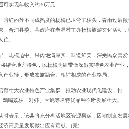
园可实现年收入约30万元。
暗红的等不同成熟度的杨梅已压弯了枝头，春雨过后颜
周末，合浦县委、县政府在老温村主办杨梅旅游文化活动，
人往。
、规模适中、果肉饱满厚实、味道鲜美，深受民众喜爱
后将结合地方特色，以杨梅为纽带做深做实特色农业产业
入产业链，形成农旅融合、相辅相成的产业格局。
育壮大农业特色产业集群，推动农业现代化建设，推
椒、鸡嘴荔枝、对虾、大蚝等名特优品种不断发展壮大。
时表示，该县将充分盘活地区资源禀赋，因地制宜发展
济高质量发展做出应有贡献。(完)