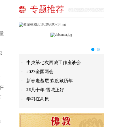
专题推荐
量
时
他
中央第七次西藏工作座谈会
2023全国两会
梅
新春走基层 欢度藏历年
在
非凡十年·雪域正好
这
学习在高原
种