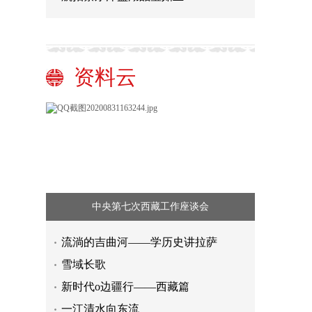
资料云
中央第七次西藏工作座谈会
流淌的吉曲河——学历史讲拉萨
雪域长歌
新时代o边疆行——西藏篇
一江清水向东流