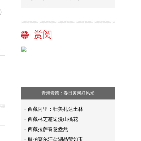
）
赏阅
青海贵德：春日黄河好风光
西藏阿里：壮美札达土林
西藏林芝邂逅漫山桃花
西藏拉萨春意盎然
航拍察尔汗盐湖晶莹如玉