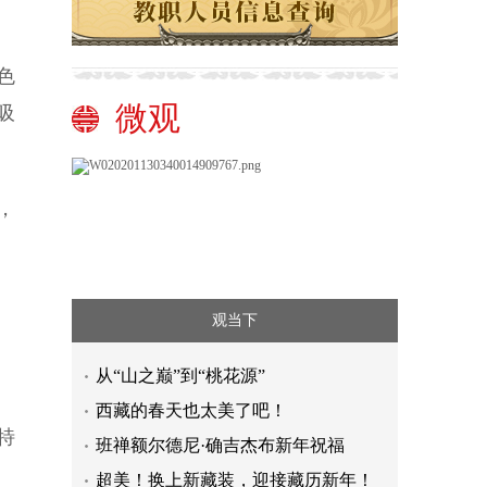
色
微观
吸
，
，
观当下
从“山之巅”到“桃花源”
西藏的春天也太美了吧！
特
班禅额尔德尼·确吉杰布新年祝福
超美！换上新藏装，迎接藏历新年！