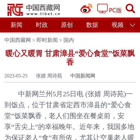
新闻
时政
原创
数据
视频
中国西藏网
>
即时新闻
>
国内
暖心又暖胃 甘肃漳县“爱心食堂”饭菜飘
香
2023-05-25
张婧 周诗苑
中国新闻网
中新网兰州5月25日电 (张婧 周诗苑)一
到饭点，位于甘肃省定西市漳县的“爱心食
堂”饭菜飘香，老人们围坐在餐桌前，安
享“舌尖上”的幸福晚年。近年来，我国多地
为保证老人“食”有所依，尤其让空巢老人暖