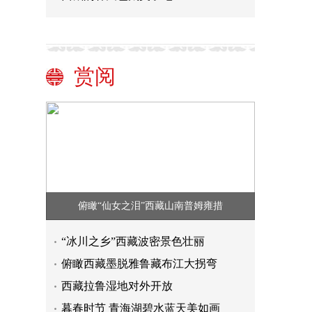
赏阅
俯瞰“仙女之泪”西藏山南普姆雍措
“冰川之乡”西藏波密景色壮丽
俯瞰西藏墨脱雅鲁藏布江大拐弯
西藏拉鲁湿地对外开放
暮春时节 青海湖碧水蓝天美如画