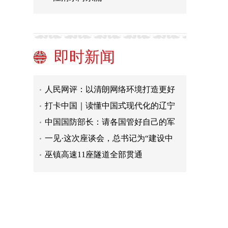
在新的起点上继续推动文化繁荣、建
设文化强国、建设中华民族现代文明
“典”亮新时代｜草木植成，国之富也
——习近平总书记在文化传承发展座
第三届金融科技与数字经济发展高层
谈会上的重要讲话引发强烈反响
论坛举行
多国人士：中方在香格里拉对话会上
即时新闻
清晰阐明立场
中国防长“香会”发言释放了哪些信
号？
人民网评：以清朗网络环境打造更好
营商环境
打卡中国｜读懂中国式现代化的辽宁
篇章
中国国防部长：请各国管好自己的军
舰飞机
一见·这次座谈会，总书记为“建设中
华民族现代文明”指明方向
巫镇高速11座隧道全部贯通
在新的起点上继续推动文化繁荣、建
设文化强国、建设中华民族现代文明
“典”亮新时代｜草木植成，国之富也
——习近平总书记在文化传承发展座
第三届金融科技与数字经济发展高层
谈会上的重要讲话引发强烈反响
论坛举行
多国人士：中方在香格里拉对话会上