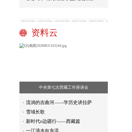
资料云
中央第七次西藏工作座谈会
流淌的吉曲河——学历史讲拉萨
雪域长歌
新时代o边疆行——西藏篇
一江清水向东流