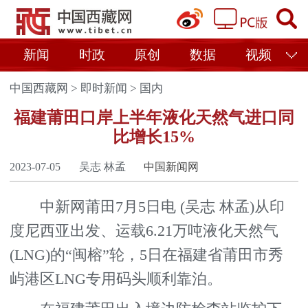
新闻
时政
原创
数据
视频
中国西藏网
>
即时新闻
>
国内
福建莆田口岸上半年液化天然气进口同
比增长15%
2023-07-05
吴志 林孟
中国新闻网
中新网莆田7月5日电 (吴志 林孟)从印
度尼西亚出发、运载6.21万吨液化天然气
(LNG)的“闽榕”轮，5日在福建省莆田市秀
屿港区LNG专用码头顺利靠泊。