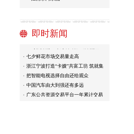
巴黎奥运会项目建设的侨胞身影：出
身浙江“建筑之乡”
“房住不炒”定位不会改变
资源三号02星工程、2米/8米光学卫星
即时新闻
工程完成竣工验收
2024年全国硕士研究生招生考试《教
育综合考试大纲》正式公布
应对强降雨 三峡水库增加出库流量
七夕鲜花市场交易量走高
浙江宁波打造“卡嫂”共富工坊 筑就集
卡司机“安心巢”
把智能电视选择自由还给观众
中国汽车由大到强还有多远
广东公共资源交易平台一年累计交易
金额1.9万亿元 将持续优化风险防控模
巴黎奥运会项目建设的侨胞身影：出
型
身浙江“建筑之乡”
“房住不炒”定位不会改变
资源三号02星工程、2米/8米光学卫星
工程完成竣工验收
2024年全国硕士研究生招生考试《教