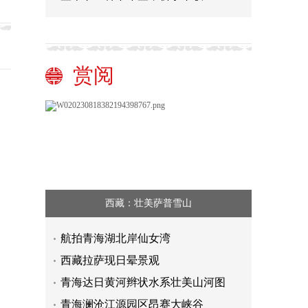
赏阅
西藏：壮美萨普雪山
航拍青海湖北岸仙女湾
西藏拉萨现日晕景观
青海达日黄河辫状水系壮美山河图
青海澜沧江源园区昂赛大峡谷