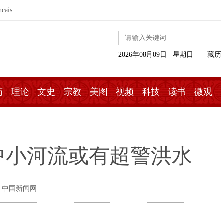
ncais
2026年08月09日 星期日
藏历
药
理论
文史
宗教
美图
视频
科技
读书
微观
中小河流或有超警洪水
 中国新闻网