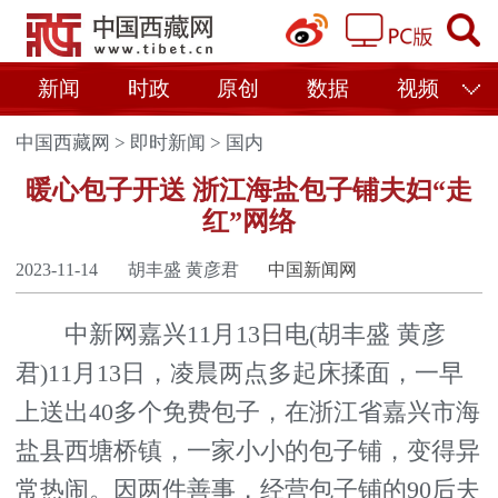
新闻
时政
原创
数据
视频
中国西藏网
>
即时新闻
>
国内
暖心包子开送 浙江海盐包子铺夫妇“走
红”网络
2023-11-14
胡丰盛 黄彦君
中国新闻网
中新网嘉兴11月13日电(胡丰盛 黄彦
君)11月13日，凌晨两点多起床揉面，一早
上送出40多个免费包子，在浙江省嘉兴市海
盐县西塘桥镇，一家小小的包子铺，变得异
常热闹。因两件善事，经营包子铺的90后夫