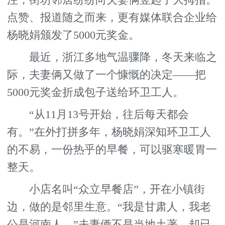
注，街坊邻居纷纷向夫妻俩竖起了大拇指。
点赞、报道随之而来，更有媒体联合企业给
杨晓娟颁发了5000元奖金。
最近，浙江多地气温骤降，冬天来临之
际，夫妻俩又做了一个慷慨的决定——把
5000元奖金折成包子送给环卫工人。
“从11月13号开始，往后每天都会
有。”在外打拼多年，杨晓娟深知环卫工人
的不易，一份热乎的早餐，可以驱寒暖胃一
整天。
小店名叫“众立早餐店”，开在小镇街
边，做的是邻里生意。“我是甘肃人，我老
公是河南人。”夫妻俩不是当地土著，却已