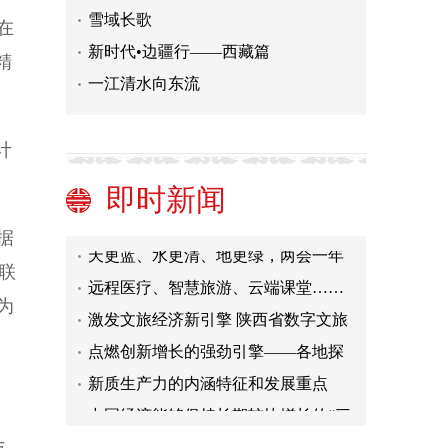
雪域长歌
在
新时代•边疆行——西藏篇
精
一江清水向东流
吴晨：让市民感受到城市更新带来的
活力
扎实稳健，中国式现代化步履坚实
计
我国节水工作取得新进展 去年更新发
即时新闻
布省级用水定额662项
焦点访谈：中国经济亮眼开局 系列举
措力保消费恢复势头
天更蓝、水更清、地更绿，两会一年
据
间来看这份美丽“答卷”
远程医疗、智慧旅游、云端课堂……
联
十年来互联网带来这些新变化→
激发文旅经济新引擎 陕西省数字文旅
为
发展推进交流会举行
点燃创新增长的强劲引擎——各地探
索发展新质生产力调研(中)
新质生产力的内涵特征和发展重点
中国经济能够保持长期较快增长的“三
个大逻辑”
吴晨：让市民感受到城市更新带来的