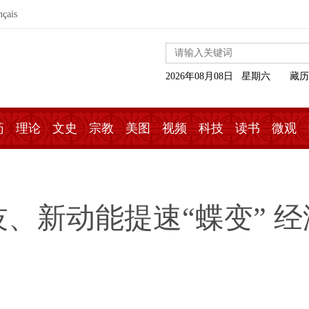
nçais
2026年08月08日 星期六
藏历
药
理论
文史
宗教
美图
视频
科技
读书
微观
、新动能提速“蝶变” 