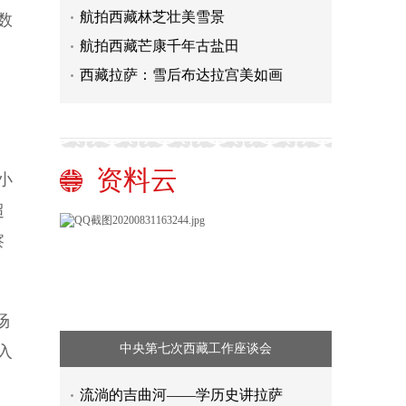
航拍西藏林芝壮美雪景
数
航拍西藏芒康千年古盐田
西藏拉萨：雪后布达拉宫美如画
资料云
小
超
察
场
中央第七次西藏工作座谈会
入
流淌的吉曲河——学历史讲拉萨