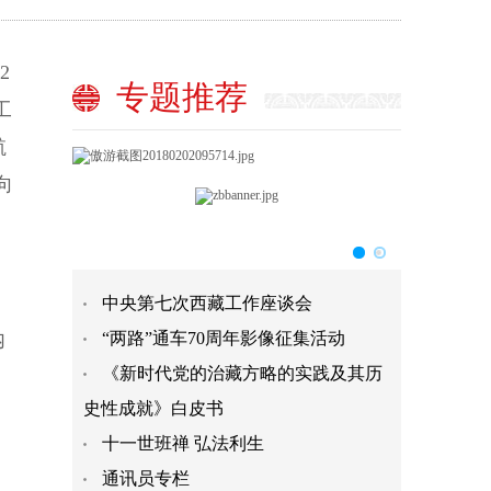
2
专题推荐
工
航
向
中央第七次西藏工作座谈会
内
“两路”通车70周年影像征集活动
《新时代党的治藏方略的实践及其历
史性成就》白皮书
十一世班禅 弘法利生
、
通讯员专栏