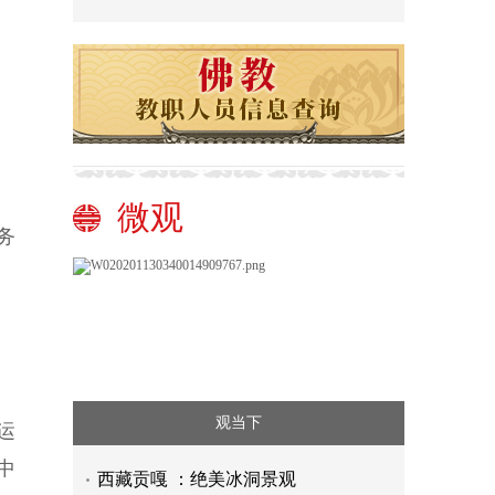
达
微观
务
。
观当下
运
中
西藏贡嘎 ：绝美冰洞景观