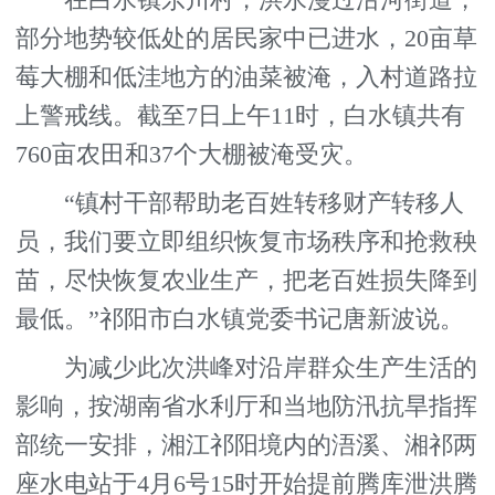
在白水镇东川村，洪水漫过沿河街道，
部分地势较低处的居民家中已进水，20亩草
莓大棚和低洼地方的油菜被淹，入村道路拉
上警戒线。截至7日上午11时，白水镇共有
760亩农田和37个大棚被淹受灾。
“镇村干部帮助老百姓转移财产转移人
员，我们要立即组织恢复市场秩序和抢救秧
苗，尽快恢复农业生产，把老百姓损失降到
最低。”祁阳市白水镇党委书记唐新波说。
为减少此次洪峰对沿岸群众生产生活的
影响，按湖南省水利厅和当地防汛抗旱指挥
部统一安排，湘江祁阳境内的浯溪、湘祁两
座水电站于4月6号15时开始提前腾库泄洪腾