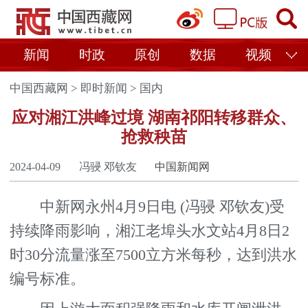
新闻
时政
原创
数据
视频
中国西藏网
>
即时新闻
>
国内
应对湘江洪峰过境 湖南祁阳转移群众、
抢救秧苗
2024-04-09
冯骎 邓钦友
中国新闻网
中新网永州4月9日电 (冯骎 邓钦友)受
持续降雨影响，湘江老埠头水文站4月8日2
时30分流量涨至7500立方米每秒，达到洪水
编号标准。