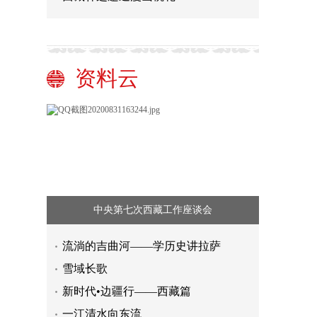
资料云
中央第七次西藏工作座谈会
流淌的吉曲河——学历史讲拉萨
雪域长歌
新时代•边疆行——西藏篇
一江清水向东流