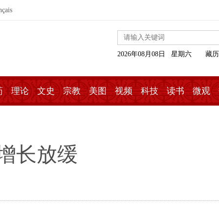
nçais
2026年08月08日 星期六
藏历
药
理论
文史
宗教
美图
视频
科技
读书
微观
增长放缓