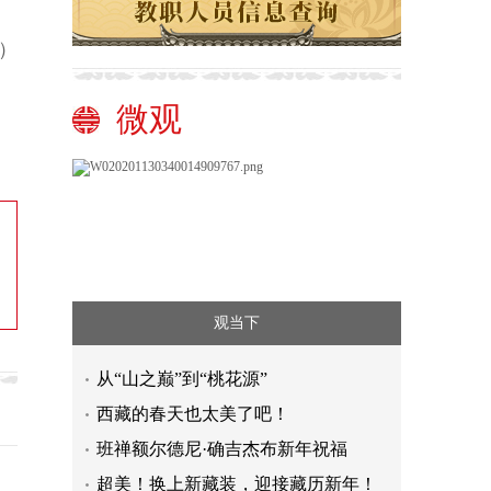
）
微观
观当下
从“山之巅”到“桃花源”
西藏的春天也太美了吧！
班禅额尔德尼·确吉杰布新年祝福
超美！换上新藏装，迎接藏历新年！