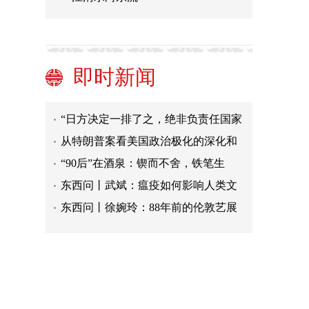
浙江云景高速开通十年 助力畲乡致富
有“道”
俄公布美在乌生物实验室最终调查报
告：美企图研发通用基因工程生物武
总台专访丨卡塔尔学者：美国霸权主
即时新闻
器
义行径是中东动乱根源
观天下美国人权劣迹|报告揭美高校黑
历史 明尼苏达大学被曝曾实施“种族
“日方决定一排了之，绝非负责任国家
灭绝”和“种族清洗”
所为”
从特朗普案看美国政治极化的深化和
恶化
“90后”在酒泉：锲而不舍，铁笔生
花，他只拿作品说话
东西问丨武斌：瘟疫如何影响人类文
明史？
东西问丨徐婉玲：88年前的伦敦艺展
何以在西方刮起“中国风”？
锻造过硬行政执法队伍 南通海门推
行“砺兵强盾”行动
浙江云景高速开通十年 助力畲乡致富
有“道”
俄公布美在乌生物实验室最终调查报
告：美企图研发通用基因工程生物武
总台专访丨卡塔尔学者：美国霸权主