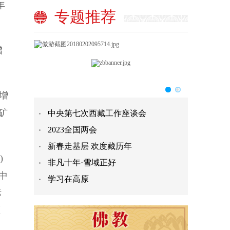
年
专题推荐
增
增
矿
中央第七次西藏工作座谈会
2023全国两会
新春走基层 欢度藏历年
)
非凡十年·雪域正好
其中
学习在高原
标
压