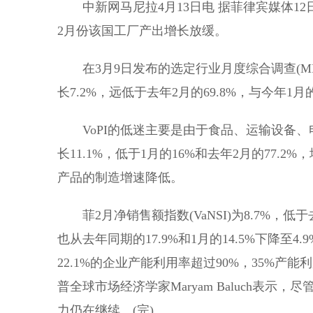
中新网马尼拉4月13日电 据菲律宾媒体1
2月份该国工厂产出增长放缓。
在3月9日发布的选定行业月度综合调查(MISS
长7.2%，远低于去年2月的69.8%，与今年1月
VoPI的低迷主要是由于食品、运输设备、电气
长11.1%，低于1月的16%和去年2月的77
产品的制造增速降低。
菲2月净销售额指数(VaNSI)为8.7%，低于去年
也从去年同期的17.9%和1月的14.5%下降至4.
22.1%的企业产能利用率超过90%，35%产能利
普全球市场经济学家Maryam Baluch表示
力仍在继续。(完)