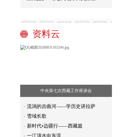
资料云
中央第七次西藏工作座谈会
流淌的吉曲河——学历史讲拉萨
雪域长歌
新时代•边疆行——西藏篇
一江清水向东流