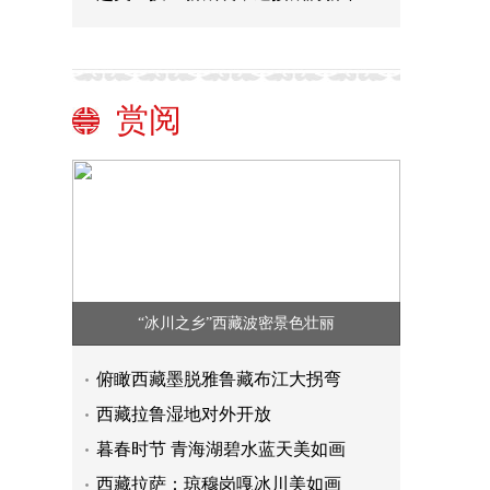
赏阅
“冰川之乡”西藏波密景色壮丽
俯瞰西藏墨脱雅鲁藏布江大拐弯
西藏拉鲁湿地对外开放
暮春时节 青海湖碧水蓝天美如画
西藏拉萨：琼穆岗嘎冰川美如画