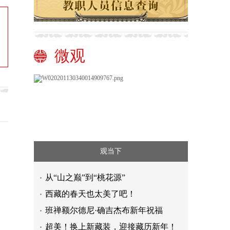
微观
观当下
从“山之巅”到“桃花源”
西藏的春天也太美了吧！
班禅额尔德尼·确吉杰布新年祝福
超美！换上新藏装，迎接藏历新年！