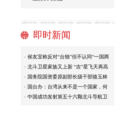
外国专家：美遏华政策源于其错误看
待对华竞争|世界观
上海一男子PS消费小票骗积分，抵扣2
万余元停车费
国民党征召侯友宜参选2024台湾地区
即时新闻
领导人
英国前首相特拉斯窜访中国台湾 国台
办回应
台湾民众与大陆当地人闲聊会犯间谍
罪？国台办回应
侯友宜称反对“台独”但不认同“一国两
制” 国台办回应
北斗卫星家族又上新 “吉”星飞天再高
照
国务院国资委原副部长级干部骆玉林
被查
国台办：台湾从来不是一个国家，何
来“主权”之说？
中国成功发射第五十六颗北斗导航卫
星
外国专家：美遏华政策源于其错误看
待对华竞争|世界观
上海一男子PS消费小票骗积分，抵扣2
万余元停车费
国民党征召侯友宜参选2024台湾地区
领导人
英国前首相特拉斯窜访中国台湾 国台