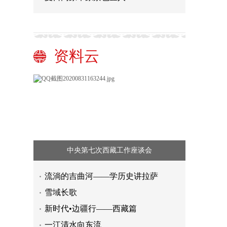
资料云
中央第七次西藏工作座谈会
流淌的吉曲河——学历史讲拉萨
雪域长歌
新时代•边疆行——西藏篇
一江清水向东流