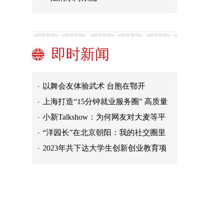
民调显示英国民众对医疗服务体系满
意度直线下降
“去风险”就是遭罪受！德企不忍了
民意调查显示太平洋沿岸国家民众反
即时新闻
对日本核污染水排海 中方回应
首届中国学位与研究生教育大会举行
以舞会友体验武术 台胞在鄂开
启“荆”彩之旅
上海打造“15分钟就业服务圈” 高质量
服务毕业生就业
小新Talkshow：为何网友对大麦等平
台意见大？
“洋园长”在北京朝阳：我的社交圈里
中国人比外国人多
2023年共下达大学生创新创业教育项
目预算1亿元
中国—东盟加强新兴产业合作 多项重
大项目激发产业合作新动力
民调显示英国民众对医疗服务体系满
意度直线下降
“去风险”就是遭罪受！德企不忍了
民意调查显示太平洋沿岸国家民众反