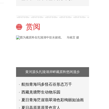
赏阅
黄河源头扎陵湖岸畔藏原羚悠闲漫步
航拍青海玛多怪石谷形态万千
西藏羌塘野生动物乐园
夏日青海茫崖翡翠湖色彩绚丽如油画
夏日高原草原景色宜人