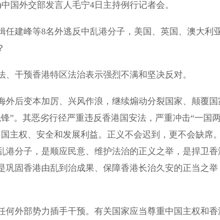
钦)中国外交部发言人毛宁4日主持例行记者会。
任建峰等8名外逃反中乱港分子，美国、英国、澳大利
？
、干预香港特区法治表示强烈不满和坚决反对。
外后变本加厉、兴风作浪，继续煽动分裂国家、颠覆国
锋”。其恶劣行径严重违反香港国安法，严重冲击“一国
中国主权、安全和发展利益。正义不会迟到，更不会缺席
乱港分子，是顺应民意、维护法治的正义之举，是捍卫香
是巩固香港由乱到治成果、保障香港长治久安的正当之举
何外部势力插手干预。有关国家应当尊重中国主权和香