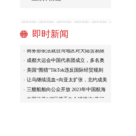
首届亚洲IP设计大赛说明会在东京成
功举办
凝聚发展共识 共创发展未来
武汉火车站回应“男孩车厢内掏出刀具
即时新闻
玩耍”：为刀具模型
IAEA总干事称福岛核“处理水”可以饮
用、游泳 中方回应
商务部依法就台湾地区对大陆贸易限
制措施进行贸易壁垒调查进展如何？
成都大运会中国代表团成立，多名奥
国台办回应
运冠军出征
美国“围猎”TikTok违反国际经贸规则
让乌继续流血+向亚太扩张，北约成美
国邪恶工具
三艘船舶向公众开放 2023年中国航海
日上海主题活动启动
中国沿黄9省区携手向全球讲述“黄河
故事”
首届亚洲IP设计大赛说明会在东京成
功举办
凝聚发展共识 共创发展未来
武汉火车站回应“男孩车厢内掏出刀具
玩耍”：为刀具模型
IAEA总干事称福岛核“处理水”可以饮