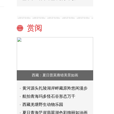
赏阅
西藏：夏日普莫雍错美景如画
黄河源头扎陵湖岸畔藏原羚悠闲漫步
航拍青海玛多怪石谷形态万千
西藏羌塘野生动物乐园
夏日青海茫崖翡翠湖色彩绚丽如油画