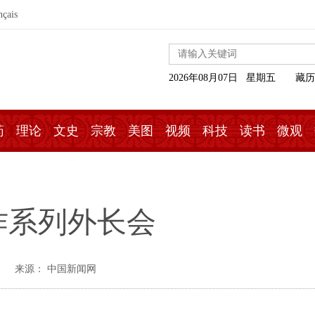
nçais
2026年08月07日 星期五
藏历
药
理论
文史
宗教
美图
视频
科技
读书
微观
作系列外长会
来源： 中国新闻网