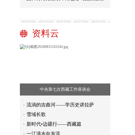
资料云
中央第七次西藏工作座谈会
流淌的吉曲河——学历史讲拉萨
雪域长歌
新时代•边疆行——西藏篇
一江清水向东流