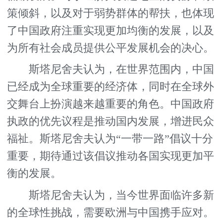
策倾斜，以及对于弱势群体的帮扶，也体现
了中国政府注重实现更加均衡的发展，以及
为所有社会成员提供公平发展机会的决心。
斯塔尼舍夫认为，在世界范围内，中国
已经成为全球重要的经济体，同时在全球外
交舞台上扮演越来越重要的角色。中国政府
执政的优先议程是推动国内发展，增进民众
福祉。斯塔尼舍夫认为“一带一路”倡议十分
重要，期待通过该倡议推动各国实现更加平
衡的发展。
斯塔尼舍夫认为，当今世界面临许多新
的全球性挑战，需要欧洲与中国携手应对。