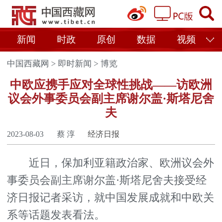
新闻
时政
原创
数据
视频
中国西藏网
>
即时新闻
>
博览
中欧应携手应对全球性挑战——访欧洲
议会外事委员会副主席谢尔盖·斯塔尼舍
夫
2023-08-03
蔡 淳
经济日报
近日，保加利亚籍政治家、欧洲议会外
事委员会副主席谢尔盖·斯塔尼舍夫接受经
济日报记者采访，就中国发展成就和中欧关
系等话题发表看法。