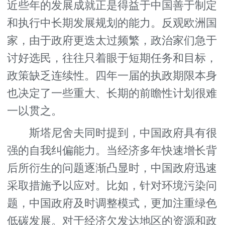
近些年的发展成就正是得益于中国善于制定
和执行中长期发展规划的能力。反观欧洲国
家，由于政府更迭太过频繁，政治家们急于
讨好选民，往往只着眼于短期任务和目标，
政策缺乏连续性。四年一届的执政期限本身
也决定了一些重大、长期的前瞻性计划很难
一以贯之。
斯塔尼舍夫同时提到，中国政府具有很
强的自我纠偏能力。当经济多年快速增长背
后所衍生的问题逐渐凸显时，中国政府迅速
采取措施予以应对。比如，针对环境污染问
题，中国政府及时调整模式，更加注重绿色
低碳发展。对于经济欠发达地区的资源和政