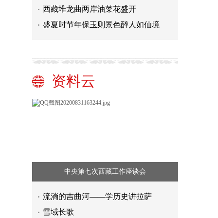
西藏堆龙曲两岸油菜花盛开
盛夏时节年保玉则景色醉人如仙境
资料云
中央第七次西藏工作座谈会
流淌的吉曲河——学历史讲拉萨
雪域长歌