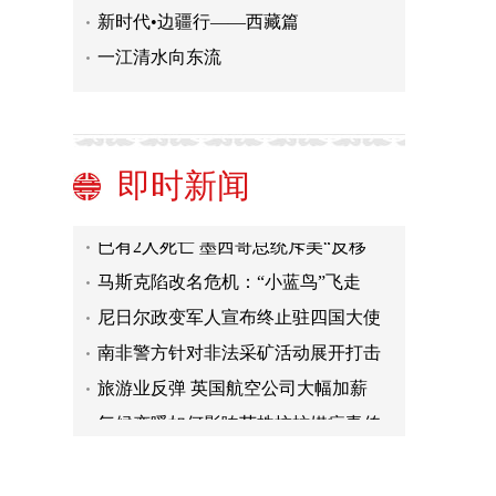
新时代•边疆行——西藏篇
一江清水向东流
国家减灾委、应急管理部针对吉林暴
雨洪灾启动Ⅳ级救灾应急响应
北京房山开展防疫消杀 严防传染病发
生
特写：一位涿州图书出版业者的96小
即时新闻
时-中新网
每两副眼镜中，就有一副的镜片产自
这里……
已有2人死亡 墨西哥总统斥美“反移
民”浮标“毫无人道”
马斯克陷改名危机：“小蓝鸟”飞走
后，“X”一波三折
尼日尔政变军人宣布终止驻四国大使
职能 巴祖姆发文呼吁结束政变
南非警方针对非法采矿活动展开打击
行动 共计逮捕79人
旅游业反弹 英国航空公司大幅加薪
气候变暖如何影响菌株抗蚊媒病毒传
播？研究称到2030年代或仍有效
国家减灾委、应急管理部针对吉林暴
雨洪灾启动Ⅳ级救灾应急响应
北京房山开展防疫消杀 严防传染病发