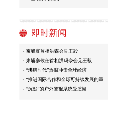
中国车队在巴基斯坦遇袭 中国驻卡拉
奇总领馆发声
中方项目车队在巴基斯坦遭袭，中领
馆：要求巴方严惩凶手
夏威夷野火已致93人死亡 美媒：美国
即时新闻
百年来最致命野火
中国驻巴基斯坦使馆就瓜达尔港中方
车队遭遇袭击发布声明
柬埔寨首相洪森会见王毅
柬埔寨候任首相洪玛奈会见王毅
“沸腾时代”热浪冲击全球经济
“推进国际合作和全球可持续发展的重
要平台”
“沉默”的户外警报系统受质疑
“中国医生给我们带来了康复的希望”
中国车队在巴基斯坦遇袭 中国驻卡拉
奇总领馆发声
中方项目车队在巴基斯坦遭袭，中领
馆：要求巴方严惩凶手
夏威夷野火已致93人死亡 美媒：美国