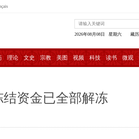
nçais
2026年08月08日 星期六
藏历
药
理论
文史
宗教
美图
视频
科技
读书
微观
冻结资金已全部解冻