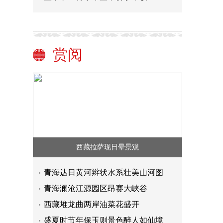
赏阅
西藏拉萨现日晕景观
青海达日黄河辫状水系壮美山河图
青海澜沧江源园区昂赛大峡谷
西藏堆龙曲两岸油菜花盛开
盛夏时节年保玉则景色醉人如仙境