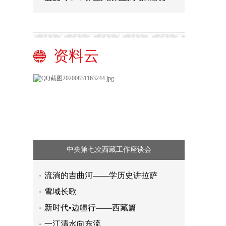
资料云
中央第七次西藏工作座谈会
流淌的吉曲河——学历史讲拉萨
雪域长歌
新时代•边疆行——西藏篇
一江清水向东流